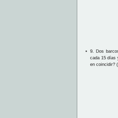
9.
Dos barcos 
cada 15 días 
en coincidir?