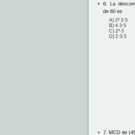
6.
La descomp
de 60 es
A) 2²·3·5
B) 4·3·5
C) 2³·3
D) 2·3·5
7.
MCD de (45