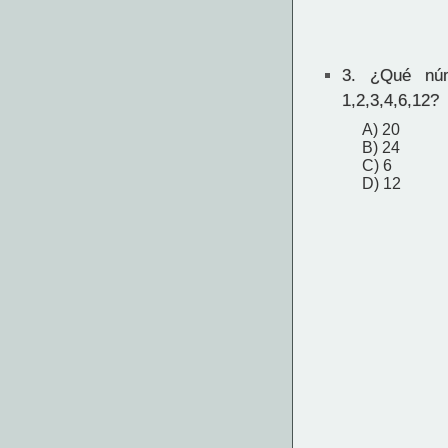
3.
¿Qué núme
1,2,3,4,6,12?
A) 20
B) 24
C) 6
D) 12