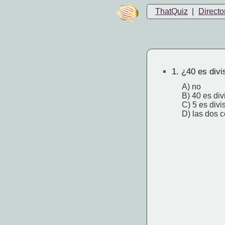
ThatQuiz
|
Directo
1.
¿40 es divis
A) no
B) 40 es div
C) 5 es divi
D) las dos c