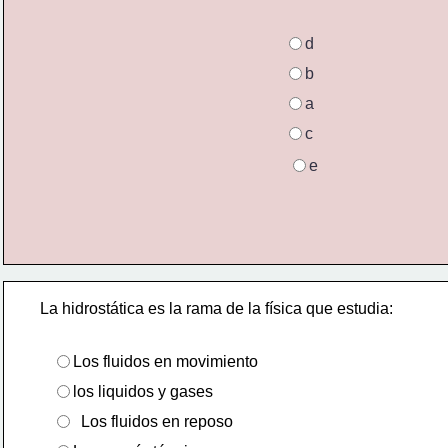
d
b
a
c
e
La hidrostática es la rama de la física que estudia:  
Los fluidos en movimiento  
los liquidos y gases
  Los fluidos en reposo  