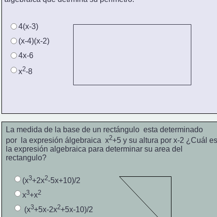
4(x-3)
(x-4)(x-2)
4x-6
2
x
-8
La medida de la base de un rectángulo  esta determinado 
2
por  la expresión álgebraica  x
+5 y su altura por x-2 ¿Cuál e
la expresión algebraica para determinar su area del 
rectangulo?
3
2
(x
+2x
-5x+10)/2
3
2
x
+x
3
2
 (x
+5x-2x
+5x-10)/2