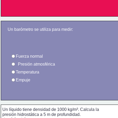
Un barómetro se utiliza para medir:  
Fuerza normal  
  Presión atmosférica  
Temperatura  
Empuje  
Un líquido tiene densidad de 1000 kg/m³. Calcula la 
presión hidrostática a 5 m de profundidad.