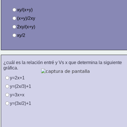
xy/(x+y)
(x+y)/2xy
2xy/(x+y)
xy/2
¿cuál es la relación entré y Vs x que determina la siguiente
gráfica.  
y=2x+1
y=(2x/3)+1
y=3x+x
y=(3x/2)+1