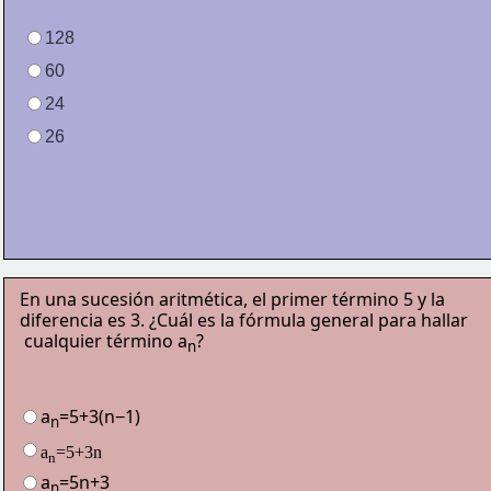
128
60
24
26
En una sucesión aritmética, el primer término 5 y la 
diferencia 
es 3. ¿Cuál es la fórmula general para hallar
 cualquier término a
?
n
a
=5+3(n−1)
n
a
=
5
+
3
n
n
a
=5n+3
n