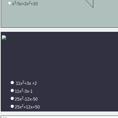
3
2
x
-5x+2x
+10
2
 11x
+3x +2
2
11x
-3x-1
2
25x
-12x-50
2
25x
+12x+50