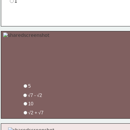
1
5
√7 - √2
10
√2 + √7