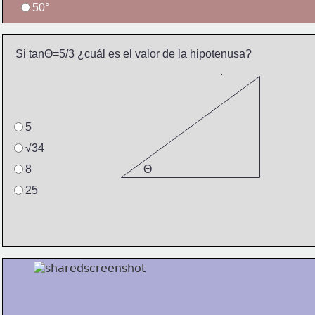
50°
Si tanΘ=5/3 ¿cuál es el valor de la hipotenusa?
5
√34
8
Θ
25