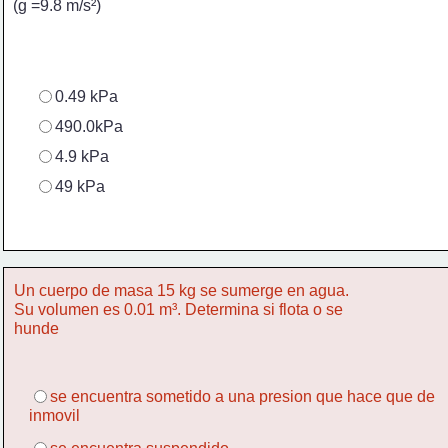
 (g =9.8 m/s²)  
0.49 kPa
490.0kPa
4.9 kPa
49 kPa
Un cuerpo de masa 15 kg se sumerge en agua. 
Su volumen es 0.01 m³. Determina si flota o se
hunde
se encuentra sometido a una presion que hace que de 
inmovil