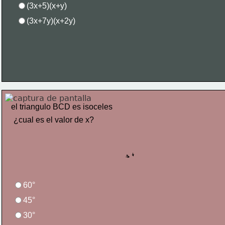
(3x+5)(x+y)
(3x+7y)(x+2y)
el triangulo BCD es isoceles
¿cual es el valor de x?
60°
45°
30°