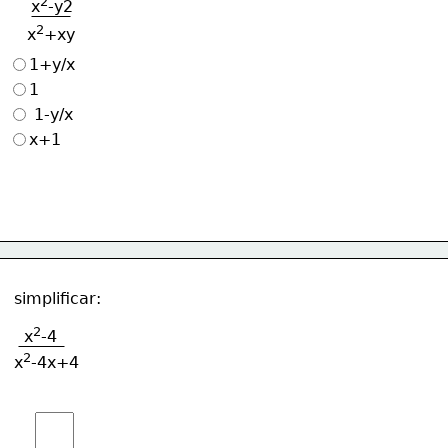
2
x
-y2
2
 x
+xy
1+y/x
1
 1-y/x
x+1
simplificar:
2
x
-4
2
x
-4x+4