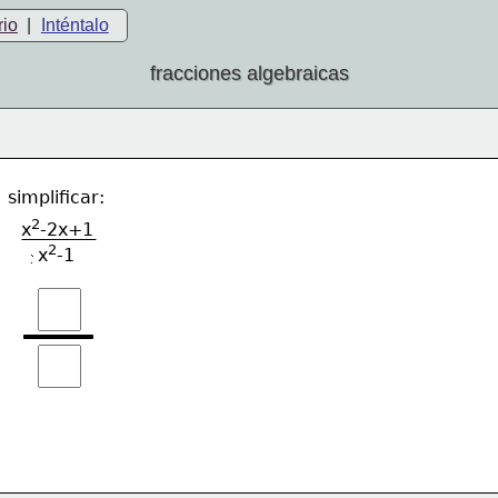
rio
|
Inténtalo
fracciones algebraicas
simplificar:
2
x
-2x+1
2
   x
-1