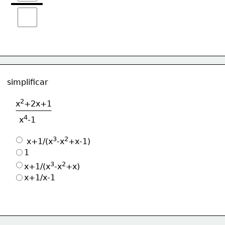
simplificar
2
x
+2x+1
4
x
-1
3
2
 x+1/(x
-x
+x-1) 
1
3
2
x+1/(x
-x
+x)
x+1/x-1