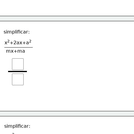
simplificar:
2
2
x
+2ax+a
mx+ma
simplificar: