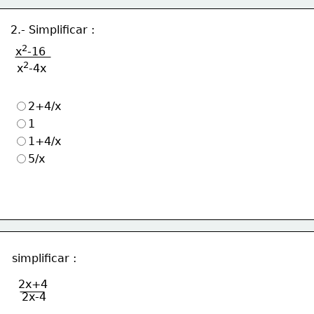
2.- Simplificar :
2
x
-16
2
x
-4x
2+4/x
1
1+4/x
5/x
simplificar :
2x+4
2x-4