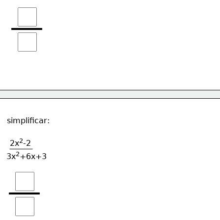
simplificar:
2
2x
-2
2
3x
+6x+3