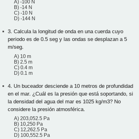
A) -100 N
B) -14 N
C) -10 N
D) -144 N
3.
Calcula la longitud de onda en una cuerda cuyo
periodo es de 0.5 seg y las ondas se desplazan a 5
m/seg.
A) 10 m
B) 2.5 m
C) 0.4 m
D) 0.1 m
4.
Un buceador desciende a 10 metros de profundidad
en el mar. ¿Cuál es la presión que está soportando, si
la densidad del agua del mar es 1025 kg/m3? No
considere la presión atmosférica.
A) 203,052.5 Pa
B) 10,250 Pa
C) 12,262.5 Pa
D) 100,552.5 Pa