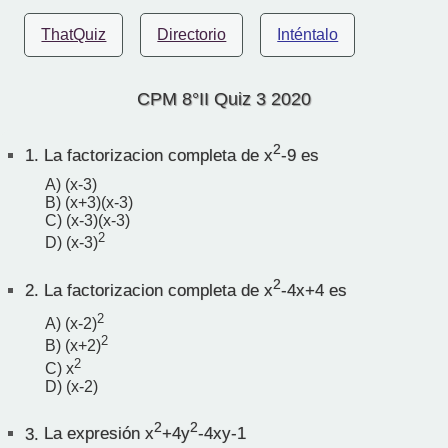
ThatQuiz
Directorio
Inténtalo
CPM 8°II Quiz 3 2020
2
1.
La factorizacion completa de x
-9 es
A) (x-3)
B) (x+3)(x-3)
C) (x-3)(x-3)
2
D) (x-3)
2
2.
La factorizacion completa de x
-4x+4 es
2
A) (x-2)
2
B) (x+2)
2
C) x
D) (x-2)
2
2
3.
La expresión x
+4y
-4xy-1