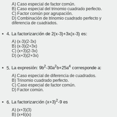
A) Caso especial de factor común.
B) Caso especial del trinomio cuadrado perfecto.
C) Factor común por agrupación.
D) Combinación de trinomio cuadrado perfecto y
diferencia de cuadrados.
4.
La factorizarción de 2(x-3)+3x(x-3) es:
A) (x-3)(2-3x)
B) (x-3)(2+3x)
C) (x+3)(2-3x)
D) (x+3)(2+3x)
2
2
4
5.
La expresión: 9b
-30a
b+25a
corresponde a:
A) Caso especial de diferencia de cuadrados.
B) Trinomio cuadrado perfecto.
C) Caso especial de factor común.
D) Factor común.
2
6.
La factorizarción (x+3)
-9 es
A) (x+3)(3)
B) (x+6)(x)