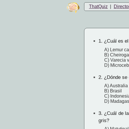
ThatQuiz
|
Directo
1.
¿Cuál es el 
A) Lemur ca
B) Cheiroga
C) Varecia 
D) Microceb
2.
¿Dónde se e
A) Australia
B) Brasil
C) Indonesi
D) Madagas
3.
¿Cuál de las
gris?
A) Matutinal