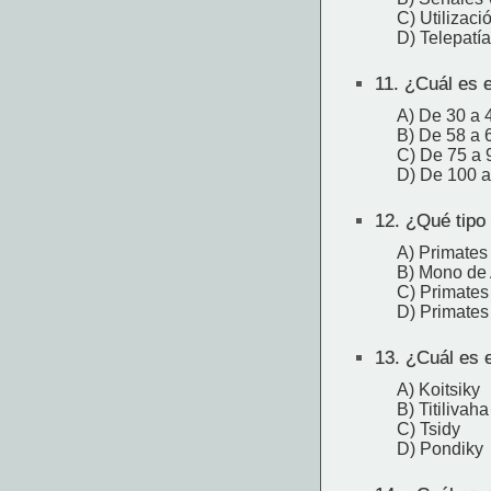
C) Utilizaci
D) Telepatía
11.
¿Cuál es e
A) De 30 a 
B) De 58 a 
C) De 75 a 
D) De 100 
12.
¿Qué tipo 
A) Primates
B) Mono de
C) Primates 
D) Primates
13.
¿Cuál es e
A) Koitsiky
B) Titilivaha
C) Tsidy
D) Pondiky