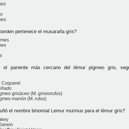
ini
ni
mes
orden pertenece el musaraña gris?
rmes
mes
ni
el pariente más cercano del lémur pigmeo gris, segú
e Coquerel
illado
gmeo grisáceo (M. griseorufus)
gmeo marrón (M. rufus)
ñó el nombre binomial Lemur murinus para el lémur gris?
akey
Darwin