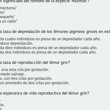
l significado del nombre de la especie 'murinus'?
 nocturna"
ris"
pequeño"
a un ratón"
a tasa de depredación de los lémures pigmeos grises en es
da cuatro individuos es presa de un depredador cada año.
oduce depredación.
da diez individuos es presa de un depredador cada año.
da dos individuos es presa de un depredador cada año.
a tasa de reproducción del lémur gris?
 una sola cría por gestación.
estado salvaje.
 con tres crías por gestación.
 un promedio de dos crías por gestación.
a esperanza de vida reproductiva del lémur gris?
s
os
s