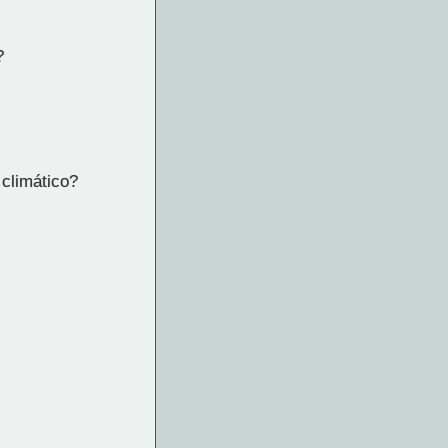
?
climático?