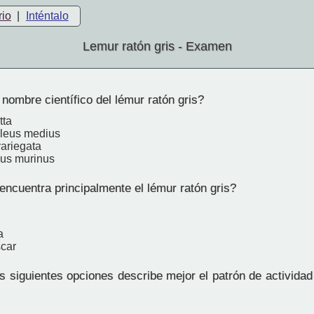
rio
|
Inténtalo
Lemur ratón gris - Examen
nombre científico del lémur ratón gris?
tta
leus medius
variegata
us murinus
ncuentra principalmente el lémur ratón gris?
a
car
 siguientes opciones describe mejor el patrón de actividad