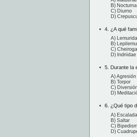
B) Nocturna
C) Diurno
D) Crepuscu
4.
¿A qué fami
A) Lemurid
B) Lepilemu
C) Cheiroga
D) Indriidae
5.
Durante la e
A) Agresión
B) Torpor
C) Diversió
D) Meditaci
6.
¿Qué tipo de
A) Escalad
B) Saltar
C) Bipedis
D) Cuadrup