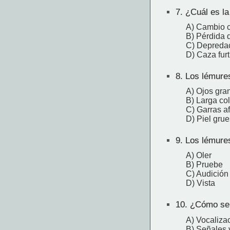
7.
¿Cuál es la 
A) Cambio c
B) Pérdida d
C) Depreda
D) Caza furt
8.
Los lémures
A) Ojos gra
B) Larga co
C) Garras af
D) Piel gru
9.
Los lémures 
A) Oler
B) Pruebe
C) Audición
D) Vista
10.
¿Cómo se c
A) Vocalizac
B) Señales 