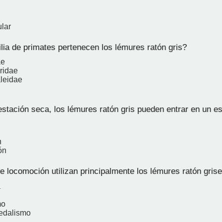
lar
lia de primates pertenecen los lémures ratón gris?
ae
ridae
leidae
stación seca, los lémures ratón gris pueden entrar en un e
n
ón
 locomoción utilizan principalmente los lémures ratón grise
a
mo
edalismo