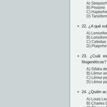
A) Strepsirrh
B) Prosimii
C) Haplorhi
D) Tarsiifor
22.
¿A qué sub
A) Lemurifo
B) Lorisifor
C) Cebidae
D) Platyrrhi
23.
¿Cuál es 
filogenéticos?
A) Sifaka d
B) Lémur an
C) Lémur pi
D) Lémur pi
24.
¿Quién acu
A) Louis Le
B) Charles 