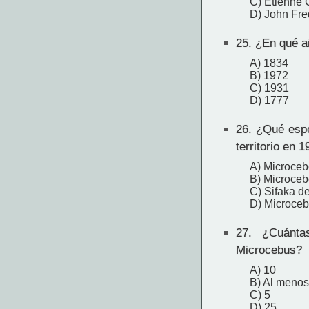
C) Étienne G
D) John Fred
25.
¿En qué añ
A) 1834
B) 1972
C) 1931
D) 1777
26.
¿Qué espec
territorio en 
A) Microceb
B) Microceb
C) Sifaka d
D) Microcebo
27.
¿Cuántas
Microcebus?
A) 10
B) Al menos
C) 5
D) 25