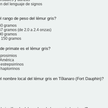
ón del lenguaje de signos
l rango de peso del lémur gris?
40 gramos
67 gramos (de 2.0 a 2.4 onzas)
90 gramos
a 150 gramos
de primate es el lémur gris?
 prosimios
 América
estrepsirrinos
 haplorrinos
l nombre local del lémur gris en Tôlanaro (Fort Dauphin)?