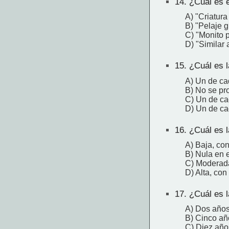
14.
¿Cuál es e
A) "Criatura
B) "Pelaje g
C) "Monito 
D) "Similar 
15.
¿Cuál es l
A) Un de ca
B) No se pr
C) Un de ca
D) Un de ca
16.
¿Cuál es l
A) Baja, con
B) Nula en 
C) Moderada,
D) Alta, con
17.
¿Cuál es l
A) Dos año
B) Cinco añ
C) Diez año