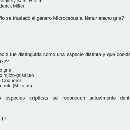
eoffroy Saint-Hilaire
erick Miller
o se trasladó al género Microcebus al lémur enano gris?
ie fue distinguida como una especie distinta y que coexi
1972?
o gris
o rojizo-grisáceo
e Coquerel
 rufo (M. rufus)
 especies crípticas se reconocen actualmente dent
 17