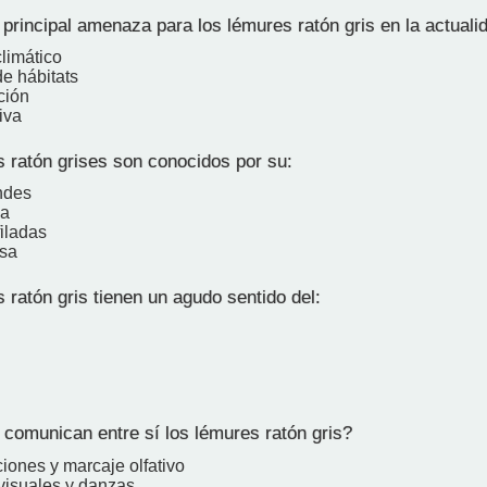
principal amenaza para los lémures ratón gris en la actuali
limático
e hábitats
ción
iva
 ratón grises son conocidos por su:
ndes
la
iladas
esa
ratón gris tienen un agudo sentido del:
omunican entre sí los lémures ratón gris?
iones y marcaje olfativo
visuales y danzas