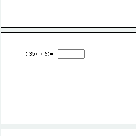
(-35)÷(-5)=