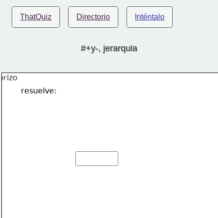
ThatQuiz
Directorio
Inténtalo
#+y-, jerarquia
resuelve: