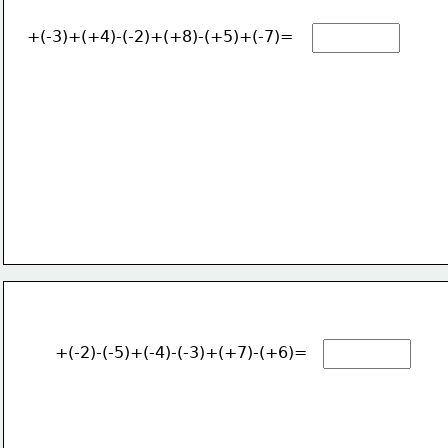
+(-3)+(+4)-(-2)+(+8)-(+5)+(-7)=
+(-2)-(-5)+(-4)-(-3)+(+7)-(+6)=