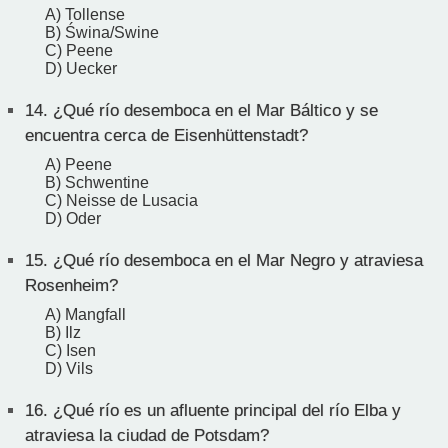
A) Tollense
B) Świna/Swine
C) Peene
D) Uecker
14.
¿Qué río desemboca en el Mar Báltico y se
encuentra cerca de Eisenhüttenstadt?
A) Peene
B) Schwentine
C) Neisse de Lusacia
D) Oder
15.
¿Qué río desemboca en el Mar Negro y atraviesa
Rosenheim?
A) Mangfall
B) Ilz
C) Isen
D) Vils
16.
¿Qué río es un afluente principal del río Elba y
atraviesa la ciudad de Potsdam?