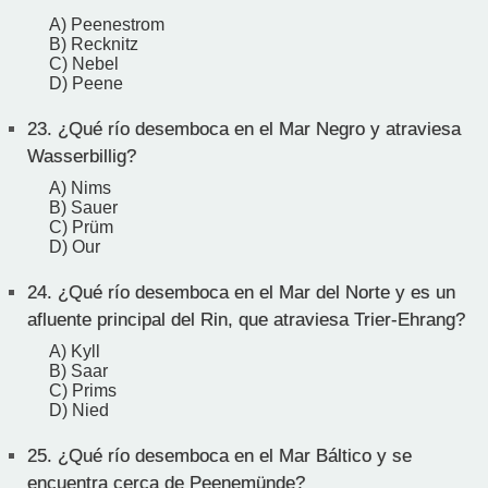
A) Peenestrom
B) Recknitz
C) Nebel
D) Peene
23.
¿Qué río desemboca en el Mar Negro y atraviesa
Wasserbillig?
A) Nims
B) Sauer
C) Prüm
D) Our
24.
¿Qué río desemboca en el Mar del Norte y es un
afluente principal del Rin, que atraviesa Trier-Ehrang?
A) Kyll
B) Saar
C) Prims
D) Nied
25.
¿Qué río desemboca en el Mar Báltico y se
encuentra cerca de Peenemünde?