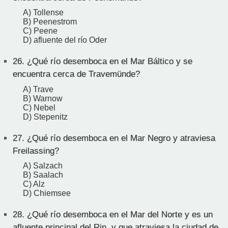
A) Tollense
B) Peenestrom
C) Peene
D) afluente del río Oder
26.
¿Qué río desemboca en el Mar Báltico y se
encuentra cerca de Travemünde?
A) Trave
B) Warnow
C) Nebel
D) Stepenitz
27.
¿Qué río desemboca en el Mar Negro y atraviesa
Freilassing?
A) Salzach
B) Saalach
C) Alz
D) Chiemsee
28.
¿Qué río desemboca en el Mar del Norte y es un
afluente principal del Rin, y que atraviesa la ciudad de