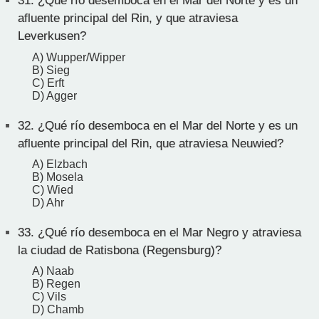
31.
¿Qué río desemboca en el Mar del Norte y es un
afluente principal del Rin, y que atraviesa
Leverkusen?
A) Wupper/Wipper
B) Sieg
C) Erft
D) Agger
32.
¿Qué río desemboca en el Mar del Norte y es un
afluente principal del Rin, que atraviesa Neuwied?
A) Elzbach
B) Mosela
C) Wied
D) Ahr
33.
¿Qué río desemboca en el Mar Negro y atraviesa
la ciudad de Ratisbona (Regensburg)?
A) Naab
B) Regen
C) Vils
D) Chamb