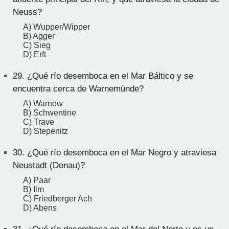
Neuss?
A) Wupper/Wipper
B) Agger
C) Sieg
D) Erft
29.
¿Qué río desemboca en el Mar Báltico y se
encuentra cerca de Warnemünde?
A) Warnow
B) Schwentine
C) Trave
D) Stepenitz
30.
¿Qué río desemboca en el Mar Negro y atraviesa
Neustadt (Donau)?
A) Paar
B) Ilm
C) Friedberger Ach
D) Abens