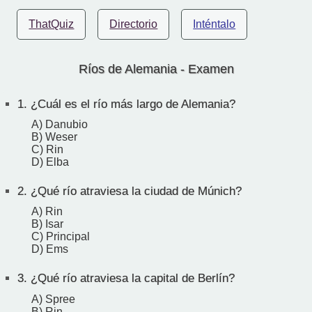
ThatQuiz
Directorio
Inténtalo
Ríos de Alemania - Examen
1.
¿Cuál es el río más largo de Alemania?
A) Danubio
B) Weser
C) Rin
D) Elba
2.
¿Qué río atraviesa la ciudad de Múnich?
A) Rin
B) Isar
C) Principal
D) Ems
3.
¿Qué río atraviesa la capital de Berlín?
A) Spree
B) Rin