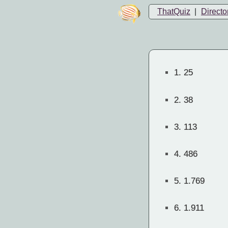
ThatQuiz
|
Directo
1.
25
2.
38
3.
113
4.
486
5.
1.769
6.
1.911