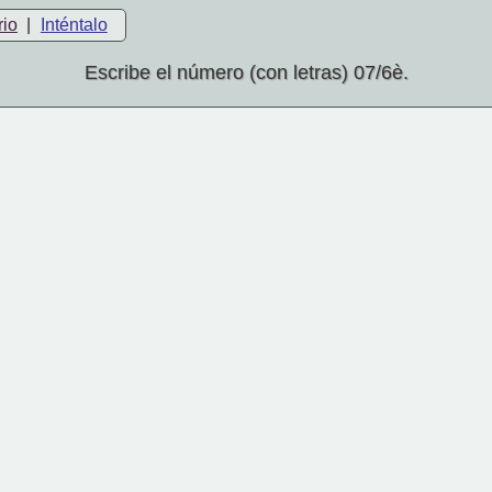
rio
|
Inténtalo
Escribe el número (con letras) 07/6è.