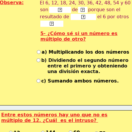
Observa:
El 6, 12, 18, 24, 30, 36, 42, 48, 54 y 60
son                de       porque son el
múltiplos
  6  
?
?
resultado de                   el 6 por otros
multiplicar
?
números.
?
5- ¿Cómo sé si un número es
múltiplo
 de otro?
a) Multiplicando los dos números
b) Dividiendo el segundo número
       entre el primero y obteniendo
       una división exacta.
c) Sumando ambos números.
Entre estos números hay uno que no es
múltiplo 
de 12. ¿Cuál  es el intruso? 