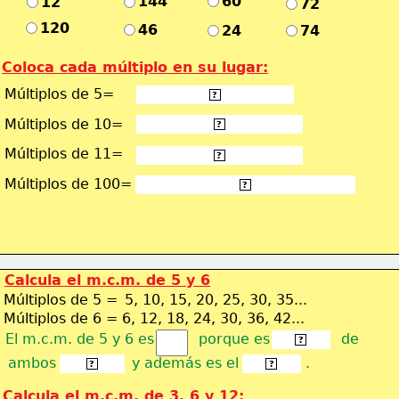
144
60
12
72
120
46
24
74
Coloca cada múltiplo en su lugar:
Múltiplos de 5=
5, 10, 15, 20, 25, 30...
?
Múltiplos de 10=
10, 20, 30, 40, 50, 60...
?
Múltiplos de 11=
11, 22, 33, 44, 55, 66...
?
Múltiplos de 100=
100, 200, 300, 400, 500, 600...
?
Calcula el m.c.m. de 5 y 6
Múltiplos de 5 =
5, 10, 15, 20, 25, 30, 35...
Múltiplos de 6 = 6, 12, 18, 24, 30, 36, 42...
El m.c.m. de 5 y 6 es          porque es                de
múltiplo
?
ambos                 y además es el               .
números
primero
?
?
Calcula el m.c.m. de 3, 6 y 12: