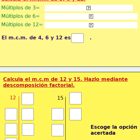
Múltiplos de 3=
3, 6, 9, 12, 15, 18, 21, 24, 27, 30... 
?
Múltiplos de 6=
6, 12, 18, 24, 30, 36, 42, 48, 54, 60...
?
Múltiplos de 12=
12, 24, 36, 48, 60, 72, 84, 108, 120...
?
El m.c.m. de 4, 6 y 12 es          .
Calcula el m.c.m de 12 y 15. Hazlo mediante
descomposición factorial.
12
15
Escoge la opción
acertada