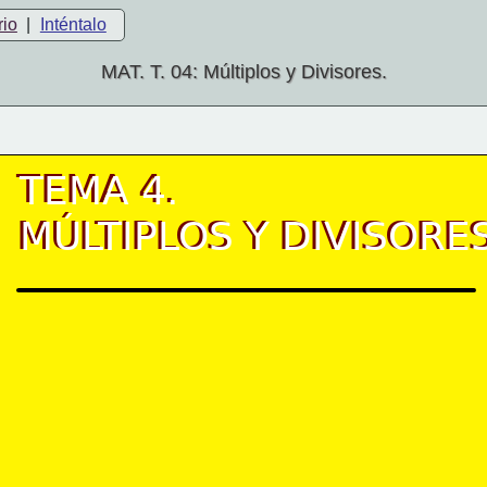
rio
|
Inténtalo
MAT. T. 04: Múltiplos y Divisores.
TEMA 4.
TEMA 4.
MÚLTIPLOS Y DIVISORE
MÚLTIPLOS Y DIVISORE