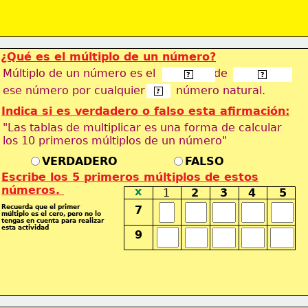
¿Qué es el múltiplo de un número?
Múltiplo de un número es el                 de
resultado
multiplicar
?
?
ese número por cualquier         número natural.
otro
?
Indica si es verdadero o falso esta afirmación:
"Las tablas de multiplicar es una forma de calcular
los 10 primeros múltiplos de un número"
VERDADERO
FALSO
Escribe los 5 primeros múltiplos de estos
números. 
x
1
2
3
4
5
Recuerda que el primer
7
múltiplo
es el cero, pero no lo
tengas en
cuenta para realizar
esta actividad
9