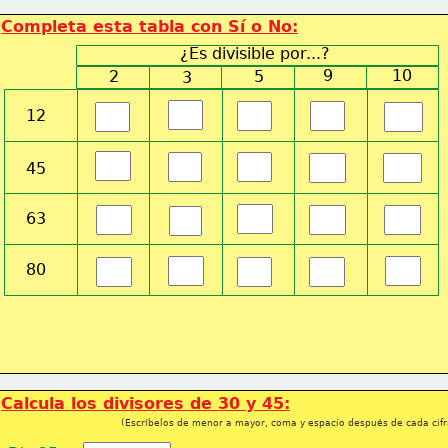
Completa esta tabla con 
Sí
 o 
No
:
¿Es divisible por...?
9
10
2
5
3
12
45
63
80
Calcula los divisores de 30 y 45:
(Escríbelos de menor a mayor, coma y espacio después de cada cifr