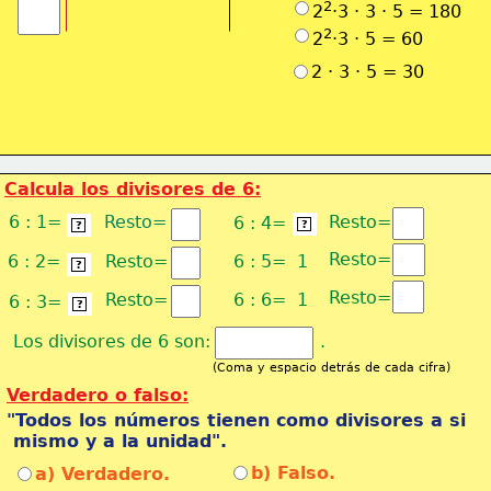
2
2
·3 · 3 · 5 = 180
2
2
·3 · 5 = 60
2 · 3 · 5 = 30
Calcula los divisores de 6:
6 : 1=
Resto=
Resto=
6 : 4=
 1 
 6 
?
?
Resto=
6 : 2=
Resto=
6 : 5=  1
 3 
?
Resto=
Resto=
6 : 6=  1
6 : 3=
 2 
?
Los divisores de 6 son:                    .
(Coma y espacio detrás de cada cifra)
Verdadero o falso:
"Todos los números tienen como divisores a si
 mismo y a la unidad".
b) Falso.
a) Verdadero.