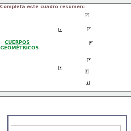
Completa este cuadro resumen:
Cubo
?
Prisma
POLIEDROS
?
?
CUERPOS
Pirámide
?
GEOMÉTRICOS
Cilindro
?
 CUERPOS
?
REDONDOS
Cono
?
Esfera
?