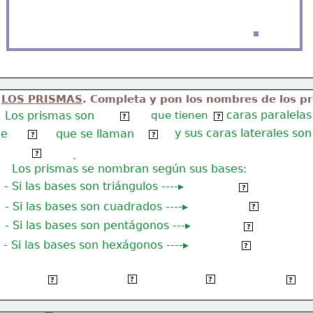
LOS PRISMAS
. Completa y pon los nombres de los p
Los prismas son
que tienen
caras paralelas
poliedros
 2 
?
?
 y sus caras laterales son
e
que se llaman
iguales
bases
?
?
rectángulos
.
?
Los prismas se nombran según sus bases:
- Si las bases son triángulos ----▸
Prisma triangular
?
- Si las bases son cuadrados ----▸
Prisma cuadrangular
?
- Si las bases son pentágonos ---▸
Prisma pentagonal
?
- Si las bases son hexágonos ----▸
Prisma hexagonal
?
   Prisma
   Prisma
  Prisma
  Prisma
?
?
?
?
cuadrangular
pentagonal
triangular
hexagonal