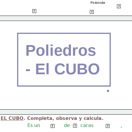
Pirámide
Base
?
Base
 2
?
Arista de la base
?
Poliedros
- El CUBO
EL CUBO
. Completa, observa y calcula.
Es un
de
caras
 6 
,
poliedro
cuadradas
?
?
?