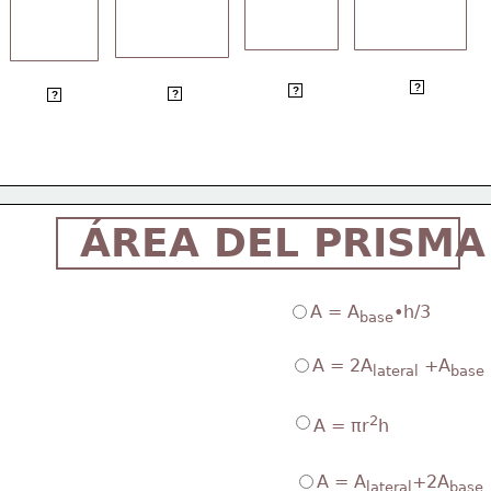
  Prisma
   Prisma
     Prisma
  Prisma
?
?
?
?
Hexagonal 
Pentagonal  
Cuadrangular
Triangular
ÁREA DEL PRISMA
A = A
•h/3
base
A = 2A
 +A
lateral
base 
2
A = πr
h
A = A
+2A
lateral
base