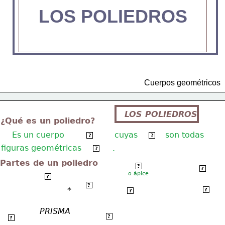
LOS POLIEDROS
Cuerpos geométricos
LOS POLIEDROS
¿Qué es un poliedro?
Es un cuerpo
cuyas
son todas
geométrico
caras
?
?
figuras geométricas
planas
.
?
Partes de un poliedro
Vértice
?
Arista lateral
?
o ápice
Vértice 
?
Base 1* 
?
*
Cara lateral
?
Altura
?
PRISMA
Arista 
Cara
?
?