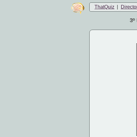
ThatQuiz
|
Directo
3º