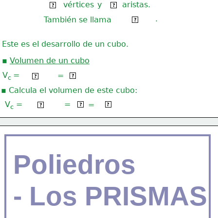
vértices
y
aristas.
 8 
12
?
?
.
También se llama
hexaedro
?
Este es el desarrollo de un cubo.
▪ 
Volumen de un cubo
3 
V
=
=
a · a · a
a
?
?
c 
▪ Calcula el volumen de este cubo:
3
3
V
 =
=
3 · 3 · 3
=
3
27 u
?
?
?
c
Poliedros
- Los PRISMAS