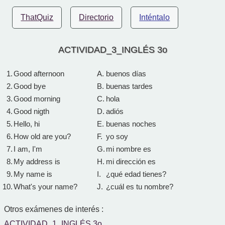
ThatQuiz
Directorio
Inténtalo
ACTIVIDAD_3_INGLÉS 3o
1.
Good afternoon
A.
buenos días
2.
Good bye
B.
buenas tardes
3.
Good morning
C.
hola
4.
Good nigth
D.
adiós
5.
Hello, hi
E.
buenas noches
6.
How old are you?
F.
yo soy
7.
I am, I'm
G.
mi nombre es
8.
My address is
H.
mi dirección es
9.
My name is
I.
¿qué edad tienes?
10.
What's your name?
J.
¿cuál es tu nombre?
Otros exámenes de interés :
ACTIVIDAD_1_INGLÉS 3o