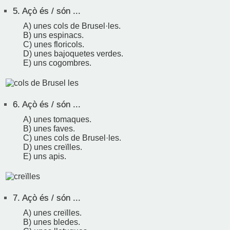
5.
Açò és / són ...
A) unes cols de Brusel·les.
B) uns espinacs.
C) unes floricols.
D) unes bajoquetes verdes.
E) uns cogombres.
6.
Açò és / són ...
A) unes tomaques.
B) unes faves.
C) unes cols de Brusel·les.
D) unes creïlles.
E) uns apis.
7.
Açò és / són ...
A) unes creïlles.
B) unes bledes.