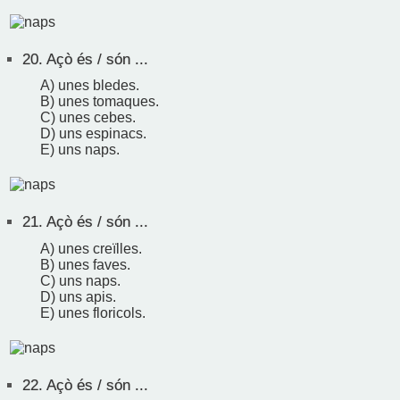
20.
Açò és / són ...
A) unes bledes.
B) unes tomaques.
C) unes cebes.
D) uns espinacs.
E) uns naps.
21.
Açò és / són ...
A) unes creïlles.
B) unes faves.
C) uns naps.
D) uns apis.
E) unes floricols.
22.
Açò és / són ...