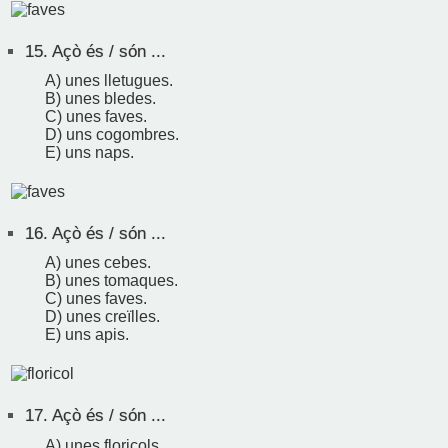
15.
Açò és / són ...
A) unes lletugues.
B) unes bledes.
C) unes faves.
D) uns cogombres.
E) uns naps.
16.
Açò és / són ...
A) unes cebes.
B) unes tomaques.
C) unes faves.
D) unes creïlles.
E) uns apis.
17.
Açò és / són ...
A) unes floricols.