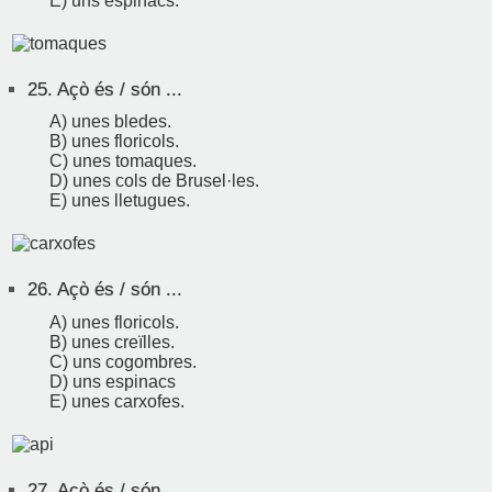
E) uns espinacs.
25.
Açò és / són ...
A) unes bledes.
B) unes floricols.
C) unes tomaques.
D) unes cols de Brusel·les.
E) unes lletugues.
26.
Açò és / són ...
A) unes floricols.
B) unes creïlles.
C) uns cogombres.
D) uns espinacs
E) unes carxofes.
27.
Açò és / són ...