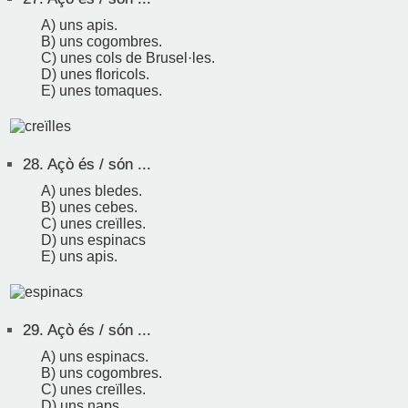
A) uns apis.
B) uns cogombres.
C) unes cols de Brusel·les.
D) unes floricols.
E) unes tomaques.
28.
Açò és / són ...
A) unes bledes.
B) unes cebes.
C) unes creïlles.
D) uns espinacs
E) uns apis.
29.
Açò és / són ...
A) uns espinacs.
B) uns cogombres.
C) unes creïlles.
D) uns naps.