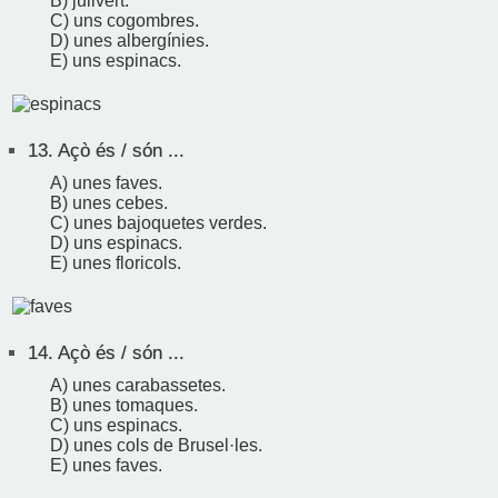
B) julivert.
C) uns cogombres.
D) unes albergínies.
E) uns espinacs.
13.
Açò és / són ...
A) unes faves.
B) unes cebes.
C) unes bajoquetes verdes.
D) uns espinacs.
E) unes floricols.
14.
Açò és / són ...
A) unes carabassetes.
B) unes tomaques.
C) uns espinacs.
D) unes cols de Brusel·les.
E) unes faves.