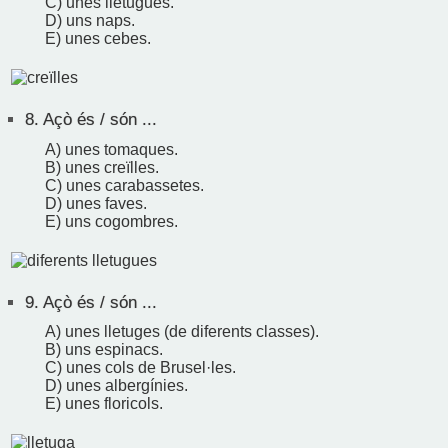
C) unes lletugues.
D) uns naps.
E) unes cebes.
8.
Açò és / són ...
A) unes tomaques.
B) unes creïlles.
C) unes carabassetes.
D) unes faves.
E) uns cogombres.
9.
Açò és / són ...
A) unes lletuges (de diferents classes).
B) uns espinacs.
C) unes cols de Brusel·les.
D) unes albergínies.
E) unes floricols.