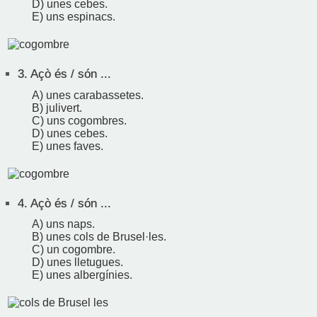
D) unes cebes.
E) uns espinacs.
3.
Açò és / són ...
A) unes carabassetes.
B) julivert.
C) uns cogombres.
D) unes cebes.
E) unes faves.
4.
Açò és / són ...
A) uns naps.
B) unes cols de Brusel·les.
C) un cogombre.
D) unes lletugues.
E) unes albergínies.