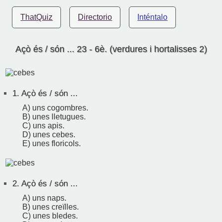
ThatQuiz
Directorio
Inténtalo
Açò és / són ... 23 - 6è. (verdures i hortalisses 2)
1.
Açò és / són ...
A) uns cogombres.
B) unes lletugues.
C) uns apis.
D) unes cebes.
E) unes floricols.
2.
Açò és / són ...
A) uns naps.
B) unes creïlles.
C) unes bledes.