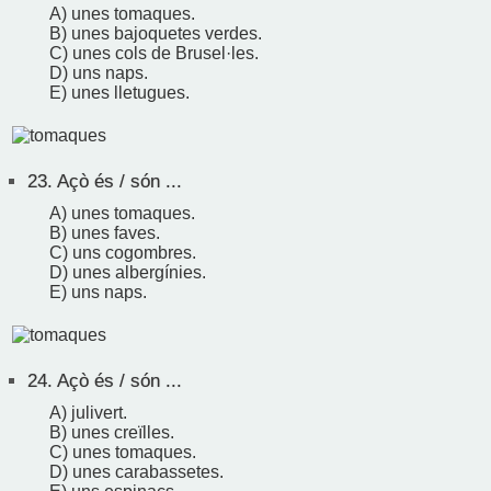
A) unes tomaques.
B) unes bajoquetes verdes.
C) unes cols de Brusel·les.
D) uns naps.
E) unes lletugues.
23.
Açò és / són ...
A) unes tomaques.
B) unes faves.
C) uns cogombres.
D) unes albergínies.
E) uns naps.
24.
Açò és / són ...
A) julivert.
B) unes creïlles.
C) unes tomaques.
D) unes carabassetes.