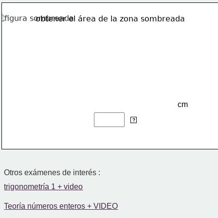
obtener el área de la zona sombreada
cm
2
cm
?
Otros exámenes de interés :
trigonometría 1 + video
Teoría números enteros + VIDEO