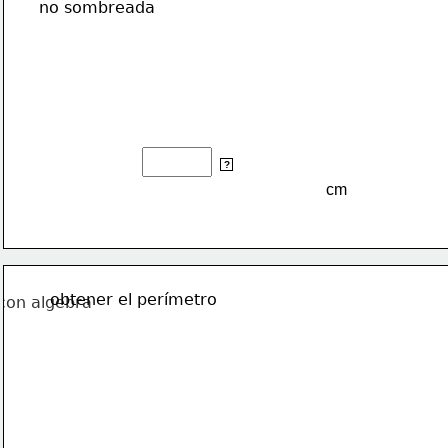
no sombreada
2
cm
?
cm
obtener el perímetro