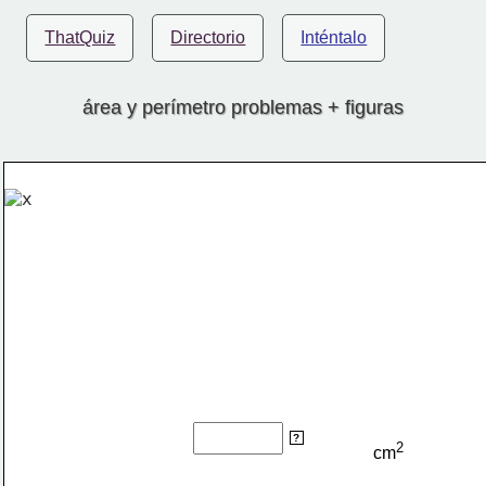
ThatQuiz
Directorio
Inténtalo
área y perímetro problemas + figuras
cm
?
2
cm