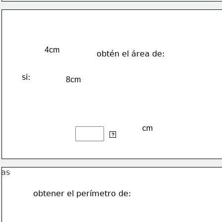
4cm
obtén el área de:
si: 
8cm
cm
2
cm
?
obtener el perímetro de: