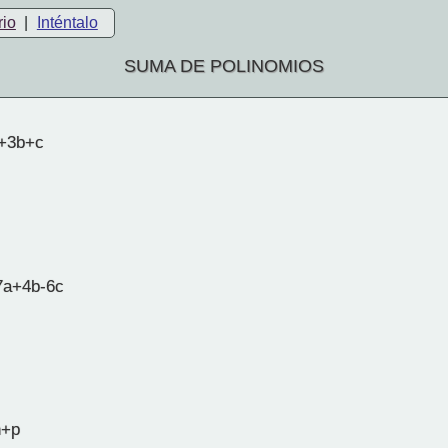
rio
|
Inténtalo
SUMA DE POLINOMIOS
+3b+c
7a+4b-6c
n+p