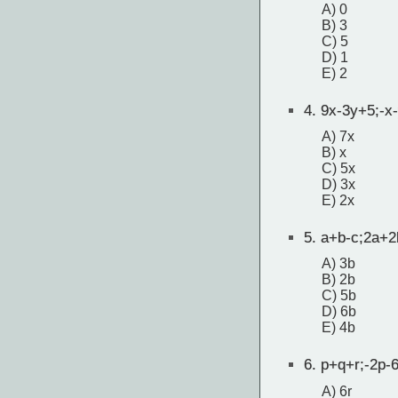
A) 0
B) 3
C) 5
D) 1
E) 2
4.
9x-3y+5;-x-
A) 7x
B) x
C) 5x
D) 3x
E) 2x
5.
a+b-c;2a+2
A) 3b
B) 2b
C) 5b
D) 6b
E) 4b
6.
p+q+r;-2p-6
A) 6r