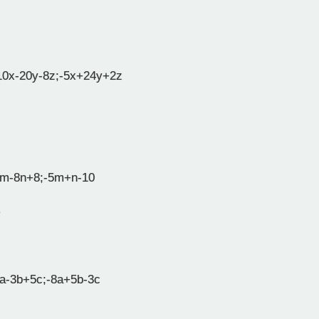
10x-20y-8z;-5x+24y+2z
m-8n+8;-5m+n-10
8
a-3b+5c;-8a+5b-3c