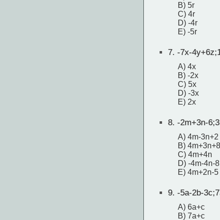
B) 5r
C) 4r
D) -4r
E) -5r
7.
-7x-4y+6z;
A) 4x
B) -2x
C) 5x
D) -3x
E) 2x
8.
-2m+3n-6;3
A) 4m-3n+2
B) 4m+3n+
C) 4m+4n
D) -4m-4n-8
E) 4m+2n-5
9.
-5a-2b-3c;7
A) 6a+c
B) 7a+c