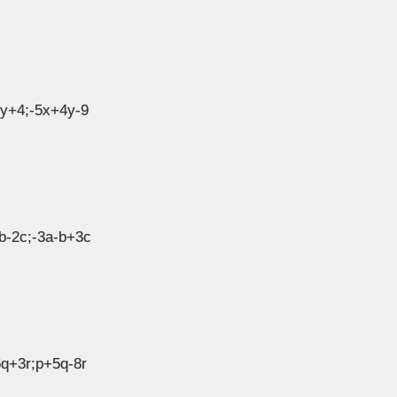
y+4;-5x+4y-9
b-2c;-3a-b+3c
q+3r;p+5q-8r