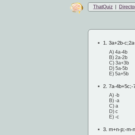
ThatQuiz
|
Directo
1.
3a+2b-c;2a
A) 4a-4b
B) 2a-2b
C) 3a+3b
D) 5a-5b
E) 5a+5b
2.
7a-4b+5c;-
A) -b
B) -a
C) a
D) c
E) -c
3.
m+n-p;-m-