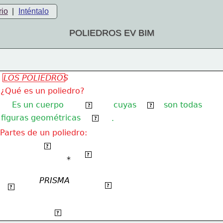
rio
|
Inténtalo
POLIEDROS EV BIM
LOS POLIEDROS
¿Qué es un poliedro?
Es un cuerpo
cuyas
son todas
geométrico
caras
?
?
figuras geométricas
planas
.
?
Partes de un poliedro:
Vértice 
?
Base 1* 
?
*
PRISMA
Arista 
Cara
?
?
Base
 2
?