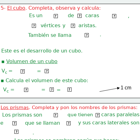
5- 
El cubo
. Completa, observa y calcula:
Es un
de
caras
 6 
,
poliedro
cuadradas
?
?
?
vértices
y
aristas.
 8 
12
?
?
.
También se llama
hexaedro
?
Este es el desarrollo de un cubo.
▪ 
Volumen de un cubo
3 
V
=
=
a · a · a
a
?
?
c 
▪ Calcula el volumen de este cubo:
1 cm
3
3
V
 =
=
3 · 3 · 3
=
3
27 u
?
?
?
c
Los prismas
. Completa y pon los nombres de los prismas:
Los prismas son
que tienen
caras paralelas
poliedros
 2 
?
?
 y sus caras laterales son
e
que se llaman
iguales
bases
?
?
rectángulos
.
?