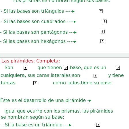
Los prismas se nombran según sus bases:
- Si las bases son triángulos ----▸
Prisma triangular
?
- Si las bases son cuadrados ----▸
Prisma cuadrangular
?
Prisma pentagonal
- Si las bases son pentágonos ---▸
?
Prisma hexagonal
- Si las bases son hexágonos ----▸
?
 Las pirámides. Completa:
Son
que tienen
base, que es un
poliedros
 1 
polígono
?
?
?
cualquiera, sus caras laterales son
 y tiene 
triángulos
?
tantas
como lados tiene su base. 
caras laterales
?
Este es el desarrollo de una pirámide -▸
Igual que ocurre con los prismas, las pirámides
se nombran según su base:
- Si la base es un triángulo ---▸
Pirámide triangular
?