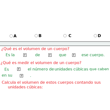
B
C
D
A
 ¿Qué es el volumen de un cuerpo?
Es la
de
que
ese cuerpo.
cantidad
espacio
ocupa
?
?
?
¿Qué es medir el volumen de un cuerpo?
calcular
el número de
unidades cúbicas
que caben
Es
?
en su
.
interior
?
 Calcula el volumen de estos cuerpos contando sus
      unidades cúbicas: