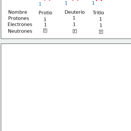
1
1
1
Nombre
Deuterio
Protio
Tritio
1
Protones
1
1
Electrones
1
1
1
0
Neutrones
1
?
2
?
?