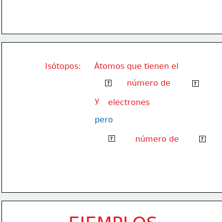
Isótopos:
Átomos que tienen el
número de
mismo
protones
?
?
y
electrones
pero
diferente
número de
neutrone
?
?