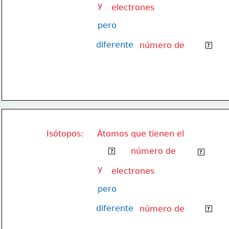
y
electrones
pero
diferente
número de
neutrone
?
Isótopos:
Átomos que tienen el
número de
mismo
protones
?
?
y
electrones
pero
diferente
número de
neutrone
?