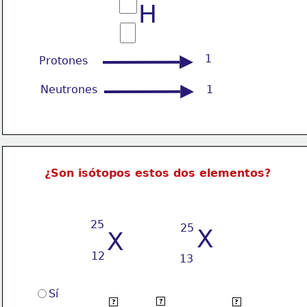
H
1
Protones
Neutrones
1
¿Son isótopos estos dos elementos?
25
25
X
X
12
13
Sí
tienen
porque 
diferente número
?
?
?