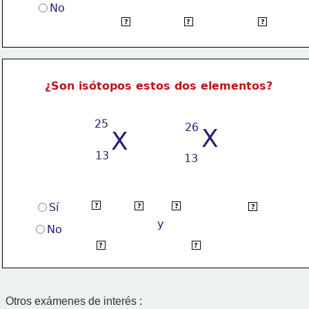
No
de protones
12 y 13
respectivamente
?
?
?
¿Son isótopos estos dos elementos?
25
26
X
X
13
13
porque 
tienen
igual
Sí
número de protone
?
?
?
?
y
No
diferente
número de neutrones.
?
?
Otros exámenes de interés :