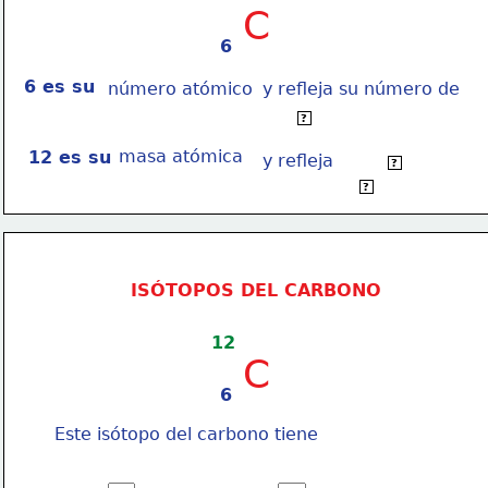
C
6
6 es su 
número atómico
y refleja su número de
protones
?
masa atómica
12 es su 
y refleja
la suma de 
?
protones más neutrones.
?
ISÓTOPOS DEL CARBONO
12
C
6
Este isótopo del carbono tiene