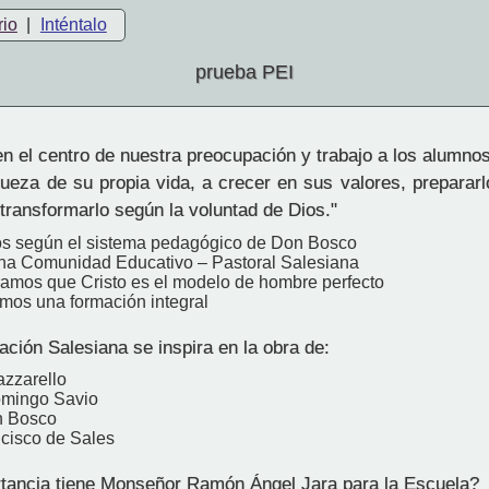
rio
|
Inténtalo
prueba PEI
 el centro de nuestra preocupación y trabajo a los alumno
queza de su propia vida, a crecer en sus valores, prepararl
transformarlo según la voluntad de Dios."
s según el sistema pedagógico de Don Bosco
a Comunidad Educativo – Pastoral Salesiana
amos que Cristo es el modelo de hombre perfecto
os una formación integral
ción Salesiana se inspira en la obra de:
zzarello
omingo Savio
n Bosco
cisco de Sales
ancia tiene Monseñor Ramón Ángel Jara para la Escuela?