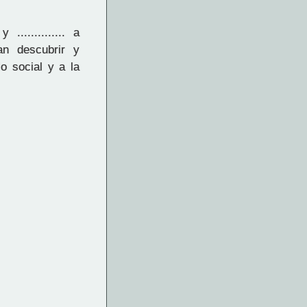
............. a
an descubrir y
lo social y a la