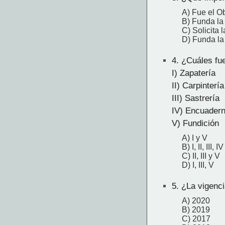
A) Fue el O
B) Funda la
C) Solicita 
D) Funda la
4.
¿Cuáles fue
I) Zapatería
II) Carpintería
III) Sastrería
IV) Encuader
V) Fundición
A) I y V
B) I, II, III, IV
C) II, III y V
D) I, III, V
5.
¿La vigencia
A) 2020
B) 2019
C) 2017