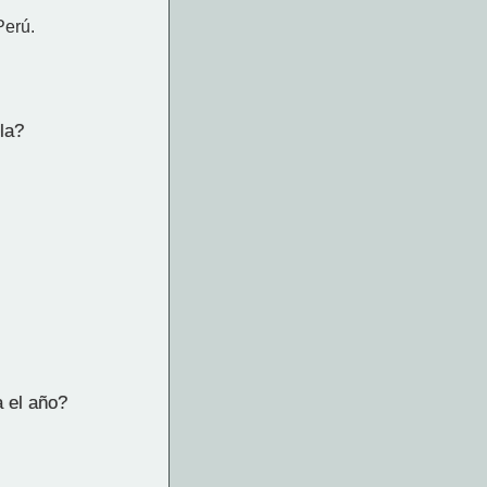
Perú.
la?
a el año?