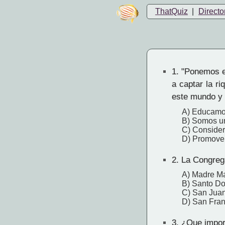
ThatQuiz
|
Directo
1.
"Ponemos en
a captar la ri
este mundo y 
A) Educamo
B) Somos un
C) Consider
D) Promovem
2.
La Congrega
A) Madre Ma
B) Santo D
C) San Jua
D) San Fran
3.
¿Que import