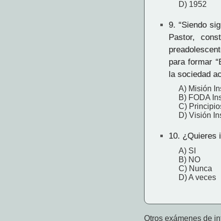
D) 1952
9.
“Siendo sig
Pastor, cons
preadolescent
para formar “
la sociedad ac
A) Misión In
B) FODA Ins
C) Principi
D) Visión In
10.
¿Quieres i
A) SI
B) NO
C) Nunca
D) A veces
Otros exámenes de int