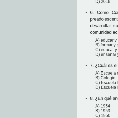
D) 2018
6.
Como Comuni
preadolescen
desarrollar s
comunidad ecl
A) educar y
B) formar y 
C) educar 
D) enseñar 
7.
¿Cuál es el
A) Escuela 
B) Colegio 
C) Escuela 
D) Escuela 
8.
¿En qué año
A) 1954
B) 1953
C) 1950