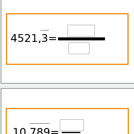
4521,3=
10,789=