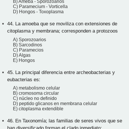
B) Ameba - Sporozoarios
C) Paramecium - Vorticella
D) Hongos - Toxoplasma
44.
La amoeba que se moviliza con extensiones de
citoplasma y membrana; corresponden a protozoos
A) Sporozoarios
B) Sarcodinos
C) Paramecios
D) Algas
E) Hongos
45.
La principal diferencia entre archeobacterias y
eubacterias es:
A) metabolismo celular
B) cromosoma circular
C) núcleo no definido
D) peptido glicanos en membrana celular
E) citoplasma extendible
46.
En Taxonomía; las familias de seres vivos que se
han diversificado forman el clado inmediato: