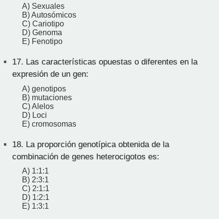
A) Sexuales
B) Autosómicos
C) Cariotipo
D) Genoma
E) Fenotipo
17.
Las características opuestas o diferentes en la
expresión de un gen:
A) genotipos
B) mutaciones
C) Alelos
D) Loci
E) cromosomas
18.
La proporción genotípica obtenida de la
combinación de genes heterocigotos es:
A) 1:1:1
B) 2:3:1
C) 2:1:1
D) 1:2:1
E) 1:3:1