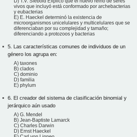
D) T.V. Siebold Explicó que el nuevo reino de seres
vivos que incluyó está conformado por archebacterias
y eubacterias
E) E. Haeckel determinó la existencia de
microorganismos unicelulares y multicelulares que se
diferenciaban por su complejidad y tamaño;
diferenciando a protozoos y bacterias
5.
Las características comunes de individuos de un
género los agrupa en:
A) taxones
B) clados
C) dominio
D) familia
E) phylum
6.
El creador del sistema de clasificación binomial y
jerárquico aún usado
A) G. Mendel
B) Jean-Baptiste Lamarck
C) Charles Darwin
D) Ernst Haeckel
E) Carl von Linneo