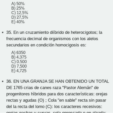
A) 50%
B) 25%
C) 12,5%
D) 27,5%
E) 40%
35.
En un cruzamiento diíbrido de heterocigotos; la
frecuencia decimal de organismos con los alelos
secundarios en condición homocigosis es:
A) 6350
B) 4,375
C) 0.500
D) 7,500
E) 4,725
36.
EN UNA GRANJA SE HAN OBTENIDO UN TOTAL
DE 1765 crias de canes raza "Pastor Alemán" de
progenitores hìbridos para dos caracterìsticas: orejas
rectas y agudas (O) ; Cola "en sable" recta sin pasar
del la recta del lomo (C): los caracteres recesivos:
orejas gachas y curvas, cola enroscada o en alzada;