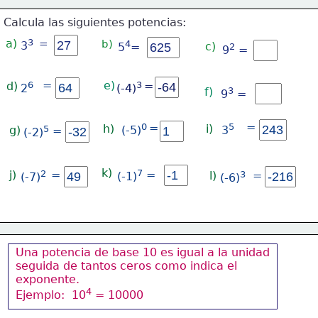
Calcula las siguientes potencias:
a)
3
=
b)
4
3
c)
5
=
2
9
 =
=
e)
d)
6 
3
=
2
(-4)
f)
3
9
 =
=
0 
=
5 
h)
i)
g)
5 
(-5)
3
=
(-2)
k)
7 
j)
2 
=
=
l)
3 
=
(-1)
(-7)
(-6)
Una potencia de base 10 es igual a la unidad
seguida de tantos ceros como indica el
exponente.
4
Ejemplo:  10
 = 10000