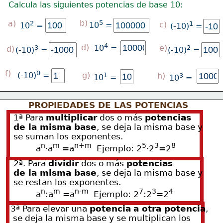
Calcula las siguientes potencias de base 10:
b)
a)
5
2
c)
1
10
 =
10
 =
(-10)
 =
4
d)
e)
10
 =
3
2
d)
(-10)
 =
(-10)
 =
f)
0
g)
(-10)
 =
1
h)
3
10
 =
10
 =
PROPIEDADES DE LAS POTENCIAS
1ª Para 
multiplicar
 dos o más 
potencias
de la misma
 base
, se deja la misma base y
se suman los exponentes.
n
m
n+m
5
3
8
         a
·a
 =a
  Ejemplo: 2
·2
=2
2ª. Para 
dividir
 dos o más 
potencias
de la misma
 base
, se deja la misma base y
se restan los exponentes.
n
m
n-m
7
3
4
         a
:a
 =a
  Ejemplo: 2
:2
=2
3ª Para elevar una 
potencia
a otra potencia
,
 se deja la misma base y se multiplican los