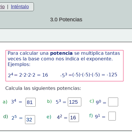
rio
|
Inténtalo
3.0 Potencias
Para calcular una 
potencia
 se multiplica tantas 
veces la base como nos indica el exponente.
Ejemplos:
4
3
(-5)·(-5)·(-5) = -125
=
2·2·2·2 = 16
=
2
-5
Calcula las siguientes potencias:
4
c)
3
b)
a)
0
3
=
5
 =
9
 =
f)
1
d)
2
e)
9
 =
5 
4
=
=
2