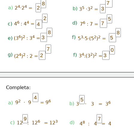
4
4
a)
2
·2
 =
5
2
b)
3
 ·3
 =
6 
4
d)
6
c)
4
: 4
 =
7
 : 7 =
6
2 
4
f)
3
2
2
e)
(3
)
: 3
 =
5
·5·(5
)
 =
g)
f)
4
2
2
4
2 
3
:(3
)
 =
(2
)
: 2 =
Completa:
2
6
9
  ·  9      = 9
a)
6
b)
3    ·   3   =  3
6  
3
c)
d)
8
12   :  12
 = 12
4
  :   4   =  4