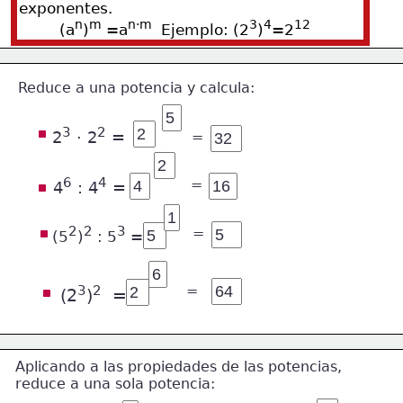
exponentes.
n
m
n·m
3
4
12
         (a
)
 =a
  Ejemplo: (2
)
=2
Reduce a una potencia y calcula:
3
2
2
 · 2
 =
=
6
4
=
4
 : 4
 =
2
2
3
=
(5
)
 : 5
 =
3
2
=
(2
)
  =
Aplicando a las propiedades de las potencias,
reduce a una sola potencia: