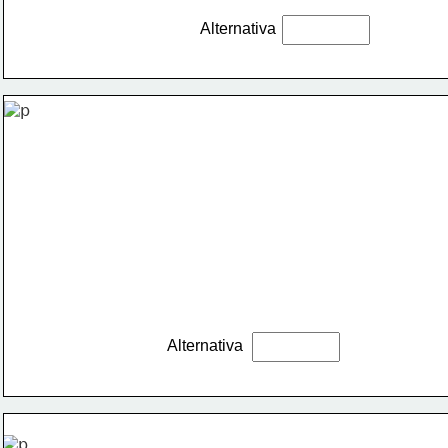
Alternativa
Alternativa