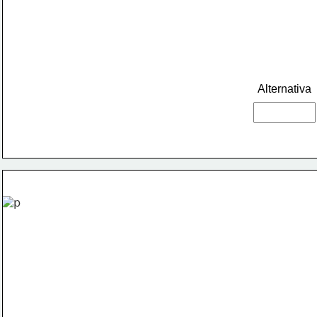
Alternativa