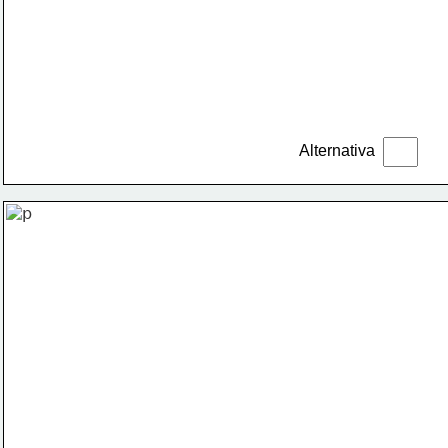
Alternativa