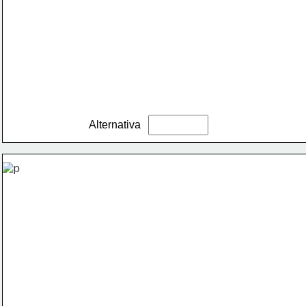
Alternativa