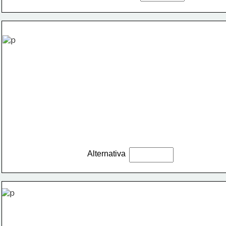
​Alternativa