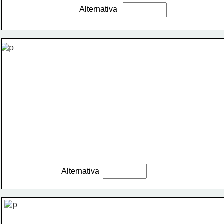
Alternativa
Alternativa