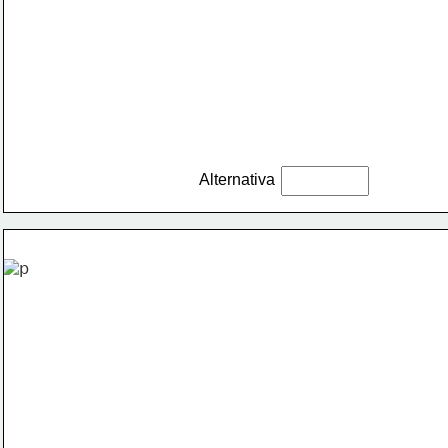
​Alternativa