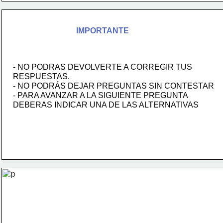
IMPORTANTE
- NO PODRAS DEVOLVERTE A CORREGIR TUS
RESPUESTAS.
- NO PODRÁS DEJAR PREGUNTAS SIN CONTESTAR
- PARA AVANZAR A LA SIGUIENTE PREGUNTA
DEBERAS INDICAR UNA DE LAS ALTERNATIVAS