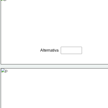
Alternativa