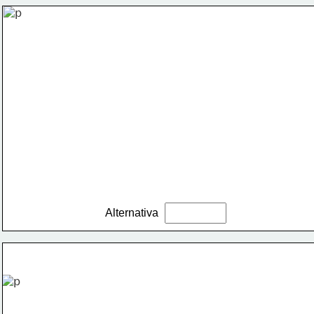
Alternativa