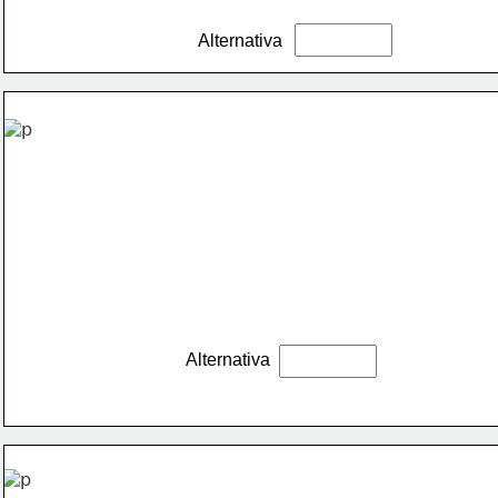
Alternativa
Alternativa