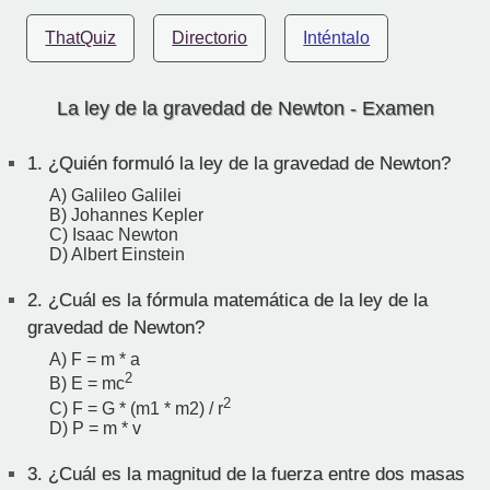
ThatQuiz
Directorio
Inténtalo
La ley de la gravedad de Newton - Examen
1.
¿Quién formuló la ley de la gravedad de Newton?
A) Galileo Galilei
B) Johannes Kepler
C) Isaac Newton
D) Albert Einstein
2.
¿Cuál es la fórmula matemática de la ley de la
gravedad de Newton?
A) F = m * a
2
B) E = mc
2
C) F = G * (m1 * m2) / r
D) P = m * v
3.
¿Cuál es la magnitud de la fuerza entre dos masas