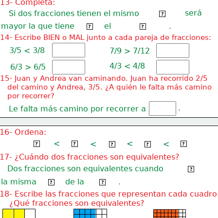
13- Completa:
será
   Si dos fracciones tienen el mismo
numerador
?
mayor la que tiene
el
.
menor
denominador
?
?
14- Escribe BIEN o MAL junto a cada pareja de fracciones:
3/5 < 3/8
7/9 > 7/12
4/3 < 4/8
6/3 > 6/5
15- Juan y Andrea van caminando. Juan ha recorrido 2/5
   del camino y Andrea, 3/5. ¿A quién le falta más camino
   por recorrer?
.
Le falta más camino por recorrer a
16- Ordena:
<
<
9/10
9/8
<
<
9/2
9/5
9/4
?
?
?
?
?
17- ¿Cuándo dos fracciones son equivalentes?
   Dos fracciones son equivalentes cuando
representan
?
la misma
de la
.
parte
unidad
?
?
18- Escribe las fracciones que representan cada cuadro
    ¿Qué fracciones son equivalentes?