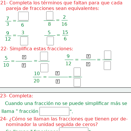
21- Completa los términos que faltan para que cada
    pareja de fracciones sean equivalentes:
2
7
=
=
3
8
16
6
15
3
5
9
=
=
6
12
22- Simplifica estas fracciones:
9
9 : 3
5 : 5
?
5
?
=
=
=
=
12
12 : 3
10
?
10 : 5
?
10 : 10
10
?
=
=
20
20 : 10
?
23- Completa:
Cuando una fracción no se puede simplificar más se
llama " fracción
".
24- ¿Cómo se llaman las fracciones que tienen por de-
    nominador la unidad seguida de ceros?