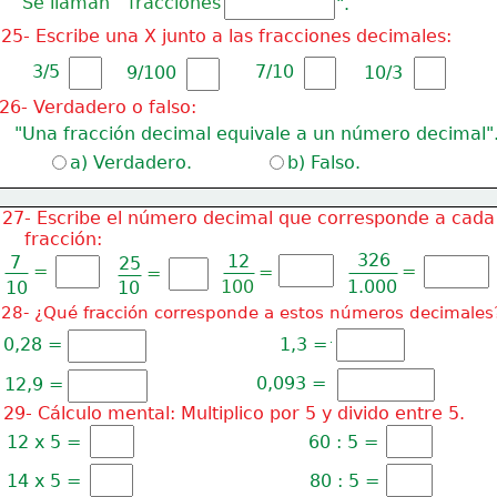
Se llaman " fracciones
".
25- Escribe una X junto a las fracciones decimales:
3/5
7/10
9/100
10/3
26- Verdadero o falso:
"Una fracción decimal equivale a un número decimal"
a) Verdadero.
b) Falso.
27- Escribe el número decimal que corresponde a cada
    fracción:
326
12
7
25
=
=
=
=
100
1.000
10
10
28- ¿Qué fracción corresponde a estos números decimales
0,28 =
1,3 =
0,093 =
12,9 =
29- Cálculo mental: Multiplico por 5 y divido entre 5.
12 x 5 =
60 : 5 =
14 x 5 =
80 : 5 =