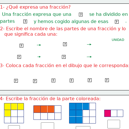
1- ¿Qué expresa una fracción?
Una fracción expresa que una
se ha dividido en
unidad
?
.
partes
iguales
y hemos cogido algunas de esas
partes
?
?
2- Escribe el nombre de las partes de una fracción y lo
   que significa cada una:
UNIDAD
 Partes que hemos
?
NUMERADOR
?
cogido de la unidad
   Partes en que se
DENOMINADOR
?
?
ha dividido la unidad
3- Coloca cada fracción en el dibujo que le corresponda
1/8
1/2
1/4
1/1
1/3
1/6
?
?
?
?
?
?
4- Escribe la fracción de la parte coloreada: