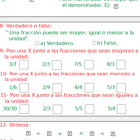
  el denominador. Ej:         .
7/4
?
8- Verdadero o falso:
" Una fracción puede ser mayor, igual o menor a la
  unidad".
b) Falso.
a) Verdadero.
9- Pon una X junto a las fracciones que sean mayores a
   la unidad:
3/7
2/3
7/5
8/3
10- Pon una X junto a las fracciones que sean menores a
   la unidad:
1/6
2/9
4/4
5/3
11- Pon una X junto a las fracciones que sean iguales a
   la unidad:
30/30
2/3
5/5
5/4
12- Ordena:
<
2/6
<
<
4/6
<
5/6
6/6
9/6
?
?
?
?
?