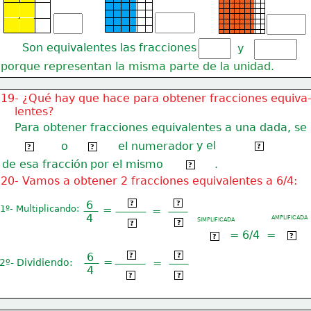
  Son equivalentes las fracciones
y
porque representan la misma parte de la unidad.
19- ¿Qué hay que hace para obtener fracciones equiva
    lentes?
Para obtener fracciones equivalentes a una dada, se
y el
o
el numerador
denominador
multiplica
divide
?
?
?
de esa fracción
por el mismo
.
número
?
20- Vamos a obtener 2 fracciones equivalentes a 6/4:
6 x 2
12
6
?
?
1º- Multiplicando:
=
=
4
AMPLIFICADA
8
SIMPLIFICADA
4 x 2
?
?
=
6/4
=
12/8
3/2
?
?
6 : 2
3
6
?
?
=
2º- Dividiendo:
=
4
4 : 2
2
?
?