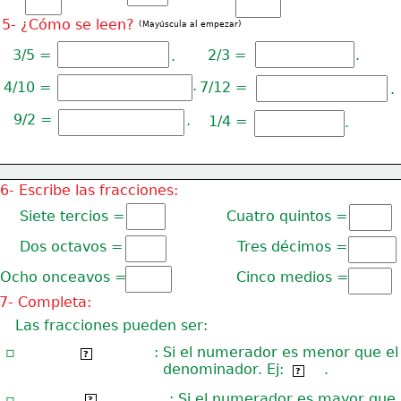
5- ¿Cómo se leen?
(Mayúscula al empezar)
3/5 =
2/3 =
.
.
.
4/10 =
7/12 =
.
9/2 =
.
1/4 =
.
6- Escribe las fracciones:
Siete tercios =
Cuatro quintos =
Dos octavos =
Tres décimos =
Ocho onceavos =
Cinco medios =
7- Completa:
Las fracciones pueden ser:
▫
: Si el numerador es menor que el
Fracciones propias
?
  denominador. Ej:         .
3/5
?
: Si el numerador es mayor que
▫
Fracciones impropias
?