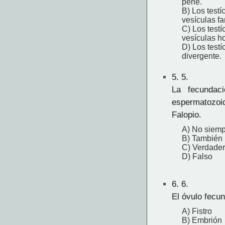
pene.
B) Los testí
vesículas fa
C) Los testí
vesículas h
D) Los testí
divergente.
5.
5.
La fecundac
espermatozoi
Falopio.
A) No siem
B) También 
C) Verdade
D) Falso
6.
6.
El óvulo fecu
A) Fistro
B) Embrión