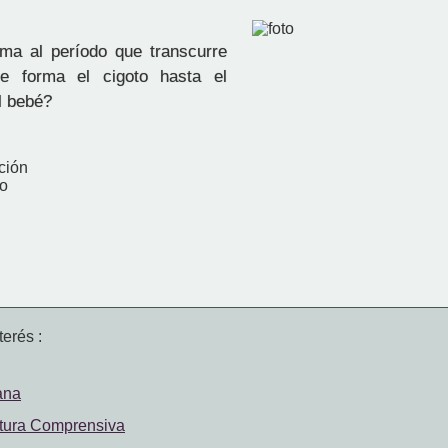
ma al período que transcurre
e forma el cigoto hasta el
l bebé?
ción
o
erés :
ana
ctura Comprensiva