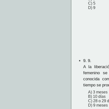
C) 5
D) 9
9.
9.
A la liberac
femenino se
conocida com
tiempo se pr
A) 3 meses
B) 10 días
C) 28 o 29 
D) 9 meses