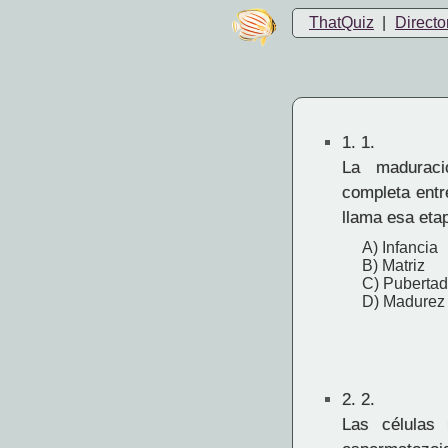
ThatQuiz
|
Directo
1.
1.
La maduraci
completa entr
llama esa eta
A) Infancia
B) Matriz
C) Pubertad
D) Madurez
2.
2.
Las células 