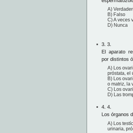
espermatozoi
A) Verdader
B) Falso
C) A veces 
D) Nunca
3.
3.
El aparato r
por distintos 
A) Los ovari
próstata, el 
B) Los ovari
o matriz, la 
C) Los ovari
D) Las tromp
4.
4.
Los órganos d
A) Los testí
urinaria, pr