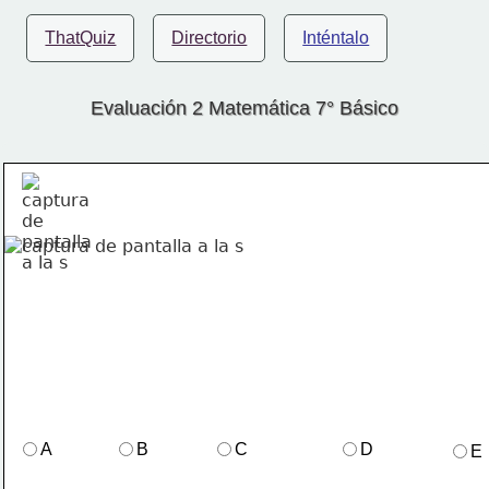
ThatQuiz
Directorio
Inténtalo
Evaluación 2 Matemática 7° Básico
A
B
C
D
E