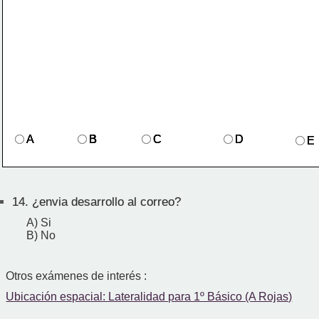
B
A
A
A
A
B
B
B
B
C
C
C
C
D
D
D
D
E
E
E
E
14.
¿envia desarrollo al correo?
A) Si
B) No
Otros exámenes de interés :
Ubicación espacial: Lateralidad para 1º Básico (A Rojas)