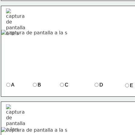
A
A
B
B
C
C
D
D
E
E