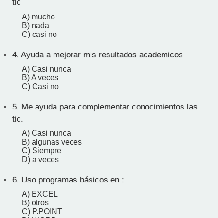
tic
A) mucho
B) nada
C) casi no
4.
Ayuda a mejorar mis resultados academicos
A) Casi nunca
B) A veces
C) Casi no
5.
Me ayuda para complementar conocimientos las
tic.
A) Casi nunca
B) algunas veces
C) Siempre
D) a veces
6.
Uso programas básicos en :
A) EXCEL
B) otros
C) P.POINT