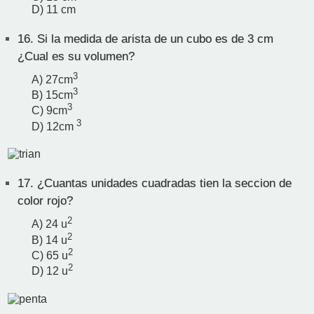
D) 11 cm
16.
Si la medida de arista de un cubo es de 3 cm
¿Cual es su volumen?
3
A) 27cm
3
B) 15cm
3
C) 9cm
3
D) 12cm
17.
¿Cuantas unidades cuadradas tien la seccion de
color rojo?
2
A) 24 u
2
B) 14 u
2
C) 65 u
2
D) 12 u