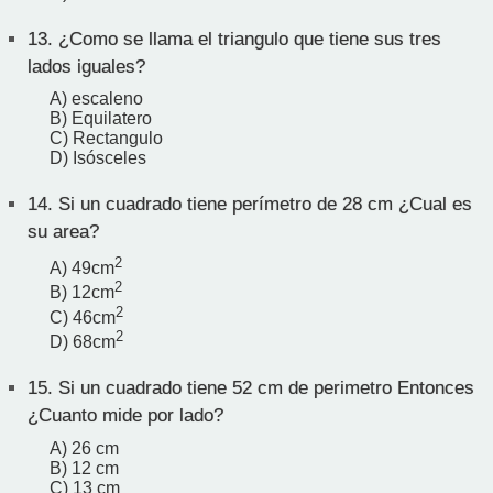
13.
¿Como se llama el triangulo que tiene sus tres
lados iguales?
A) escaleno
B) Equilatero
C) Rectangulo
D) Isósceles
14.
Si un cuadrado tiene perímetro de 28 cm ¿Cual es
su area?
2
A) 49cm
2
B) 12cm
2
C) 46cm
2
D) 68cm
15.
Si un cuadrado tiene 52 cm de perimetro Entonces
¿Cuanto mide por lado?
A) 26 cm
B) 12 cm
C) 13 cm