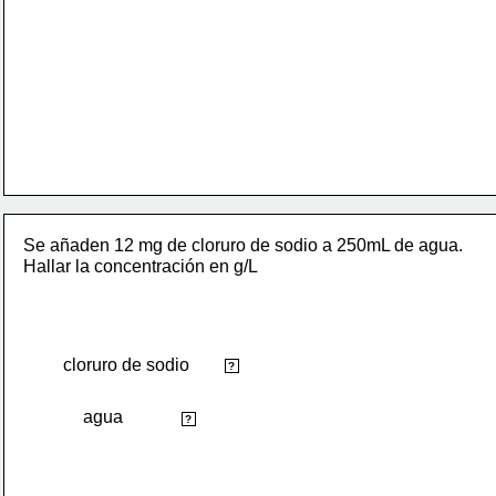
Se añaden 12 mg de cloruro de sodio a 250mL de agua. 
Hallar la concentración en g/L
cloruro de sodio
soluto
?
agua
disolvente
?