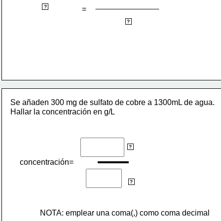
concentración
?
=
litros de disolución
?
Se añaden 300 mg de sulfato de cobre a 1300mL de agua.
Hallar la concentración en g/L
g
?
concentración=
L
?
NOTA: emplear una coma(,) como coma decimal