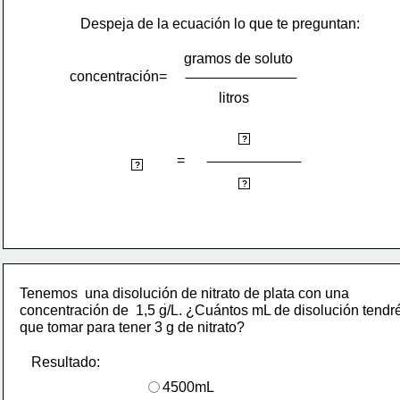
Despeja de la ecuación lo que te preguntan:
gramos de soluto
concentración= 
litros
gramos soluto
?
=
litros
?
concentración
?
Tenemos  una disolución de nitrato de plata con una
concentración de  1,5 g/L. ¿Cuántos mL de disolución tendr
que tomar para tener 3 g de nitrato?
Resultado:
4500mL