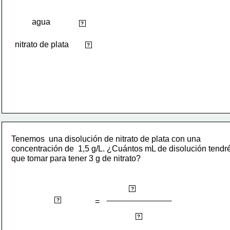
agua
disolvente
?
nitrato de plata
soluto
?
Tenemos  una disolución de nitrato de plata con una
concentración de  1,5 g/L. ¿Cuántos mL de disolución tendr
que tomar para tener 3 g de nitrato?
gramos soluto
?
concentración
=
?
litros de disolución
?