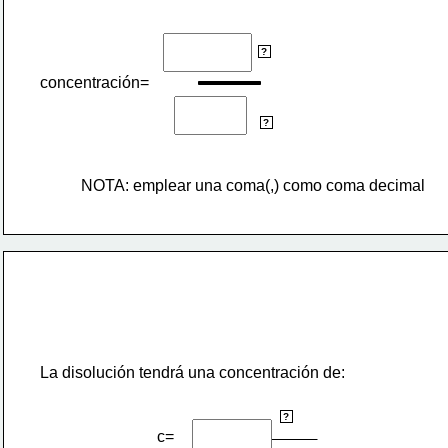
g
?
concentración=
L
?
NOTA: emplear una coma(,) como coma decimal
La disolución tendrá una concentración de:
g
?
c= 