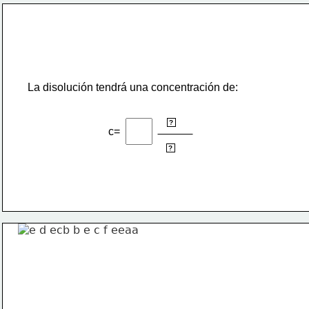
La disolución tendrá una concentración de:
g
?
c= 
L
?