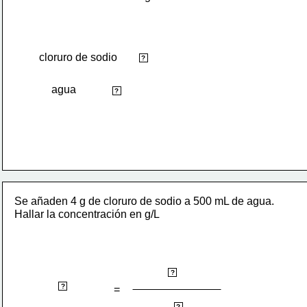
cloruro de sodio
soluto
?
agua
disolvente
?
Se añaden 4 g de cloruro de sodio a 500 mL de agua. 
Hallar la concentración en g/L
gramos de soluto
?
concentración
?
=
?