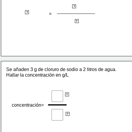
gramos de soluto
?
concentración
?
=
litros de disolución
?
Se añaden 3 g de cloruro de sodio a 2 litros de agua. 
Hallar la concentración en g/L
g
?
concentración=
L
?