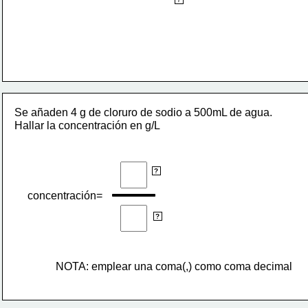
litros de disolución
Se añaden 4 g de cloruro de sodio a 500mL de agua. 
Hallar la concentración en g/L
g
?
concentración=
L
?
NOTA: emplear una coma(,) como coma decimal