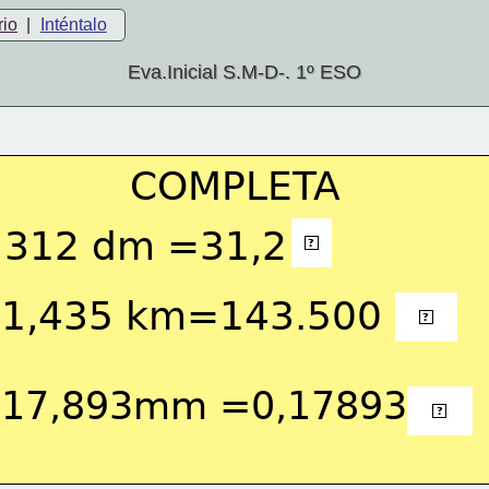
rio
|
Inténtalo
Eva.Inicial S.M-D-. 1º ESO
COMPLETA
m
312 dm =31,2
?
1,435 km=143.500
cm
?
17,893mm =0,17893
dm
?