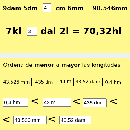
9dam 5dm         cm 6mm = 90.546mm
7kl      dal 2l = 70,32hl
Ordena de 
menor
 a 
mayor
 las longitudes
43 m
43,52 dam
43.526 mm
435 dm
0,4 hm
<
<
<
<
<