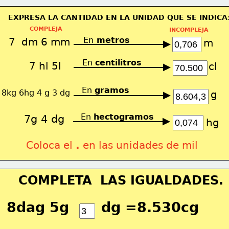
EXPRESA LA CANTIDAD EN LA UNIDAD QUE SE INDICA
COMPLEJA
INCOMPLEJA
En
 metros
7  dm 6 mm
m
En 
centilitros
7 hl 5l
cl
En 
gramos
8kg 6hg 4 g 3 dg
g
En 
hectogramos
7g 4 dg
hg
Coloca el 
.
 en las unidades de mil
    COMPLETA  LAS IGUALDADES.
8dag 5g       dg =8.530cg