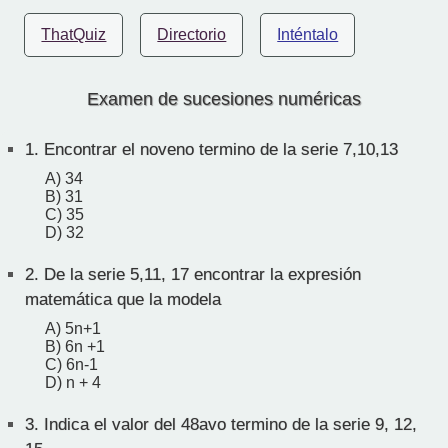
ThatQuiz
Directorio
Inténtalo
Examen de sucesiones numéricas
1.
Encontrar el noveno termino de la serie 7,10,13
A) 34
B) 31
C) 35
D) 32
2.
De la serie 5,11, 17 encontrar la expresión
matemática que la modela
A) 5n+1
B) 6n +1
C) 6n-1
D) n + 4
3.
Indica el valor del 48avo termino de la serie 9, 12,