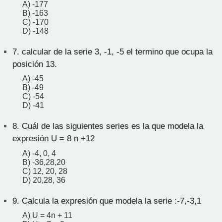
A) -177
B) -163
C) -170
D) -148
7.
calcular de la serie 3, -1, -5 el termino que ocupa la
posición 13.
A) -45
B) -49
C) -54
D) -41
8.
Cuál de las siguientes series es la que modela la
expresión U = 8 n +12
A) -4, 0, 4
B) -36,28,20
C) 12, 20, 28
D) 20,28, 36
9.
Calcula la expresión que modela la serie :-7,-3,1
A) U = 4n + 11