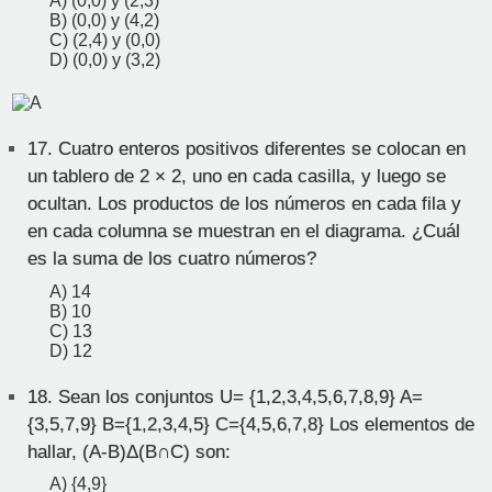
A) (0,0) y (2,3)
B) (0,0) y (4,2)
C) (2,4) y (0,0)
D) (0,0) y (3,2)
17.
Cuatro enteros positivos diferentes se colocan en
un tablero de 2 × 2, uno en cada casilla, y luego se
ocultan. Los productos de los números en cada fila y
en cada columna se muestran en el diagrama. ¿Cuál
es la suma de los cuatro números?
A) 14
B) 10
C) 13
D) 12
18.
Sean los conjuntos U= {1,2,3,4,5,6,7,8,9} A=
{3,5,7,9} B={1,2,3,4,5} C={4,5,6,7,8} Los elementos de
hallar, (A-B)Δ(B∩C) son:
A) {4,9}