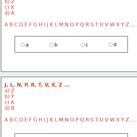
b) Z
c) X
d) A
A B C D E F G H I J K L M N O P Q R S T U V W X Y Z ...
d
a
b
c
J, L, N, P, R, T, V, X, Z ...
a) Z
b) Y
c) A
d) B
A B C D E F G H I J K L M N O P Q R S T U V W X Y Z ...