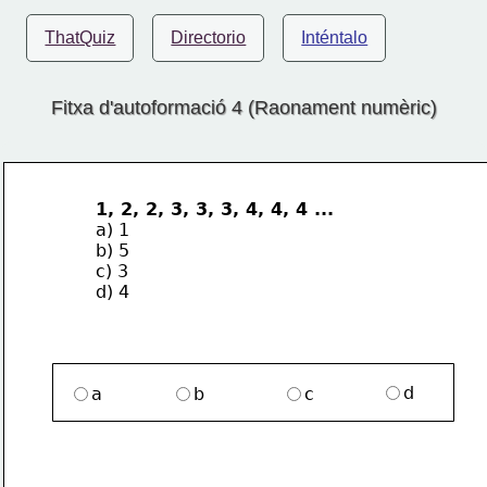
ThatQuiz
Directorio
Inténtalo
Fitxa d'autoformació 4 (Raonament numèric)
1, 2, 2, 3, 3, 3, 4, 4, 4 ...
a) 1
b) 5
c) 3
d) 4
d
a
b
c