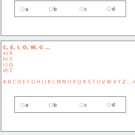
d
a
b
c
C, E, I, O, W, G ...
a) R
b) S
c) Q
d) T
A B C D E F G H I J K L M N O P Q R S T U V W X Y Z ... 
d
a
b
c