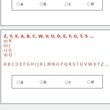
d
a
b
c
Z, Y, X, A, B, C, W, V, U, D, E, F, U, T, S ...
a) R
b) J
c) G
d) Q
A B C D E F G H I J K L M N O P Q R S T U V W X Y Z ...
d
a
b
c