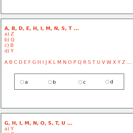
A, B, D, E, H, I, M, N, S, T ...
a) Z
b) Q
c) B
d) Y
A B C D E F G H I J K L M N O P Q R S T U V W X Y Z ...
d
a
b
c
G, H, I, M, N, O, S, T, U ...
a) Y