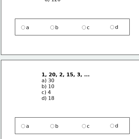
d
a
b
c
1, 20, 2, 15, 3, ...
a) 30
b) 10
c) 4
d) 18
d
a
b
c