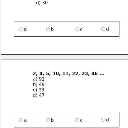
d) 30
d
a
b
c
2, 4, 5, 10, 11, 22, 23, 46 ...
a) 92
b) 49
c) 93
d) 47
d
a
b
c