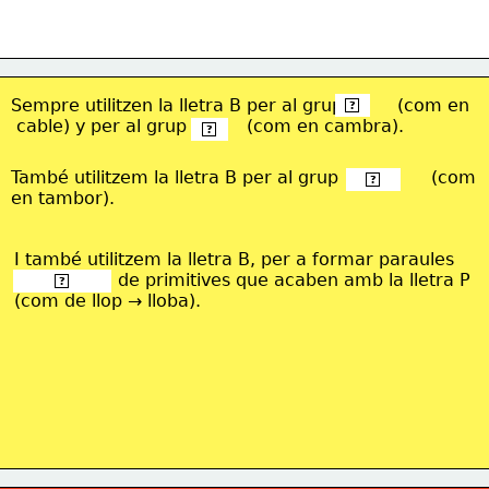
Sempre utilitzen la lletra B per al grup          (com en
 bl- 
?
 cable)
 y per al grup           (com en cambra).
 br- 
?
També utilitzem la lletra B per al grup                 (com
 -mb- 
?
en 
tambor). 
I també utilitzem la lletra B, per a formar paraules 
                   de primitives que acaben amb la lletra P 
 derivades 
?
(com de llop → lloba).