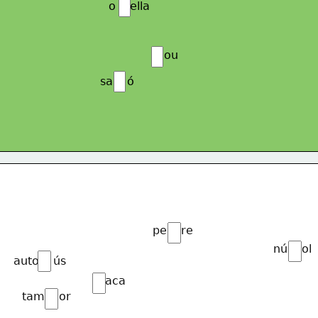
o    ella
    ou
sa    ó
pe    re
nú    ol
auto    ús
aca
tam    or