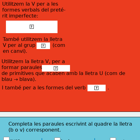
Utilitzem la V per a les
formes verbals del preté-
rit imperfecte:
 -ava, -aves, avem,  
?
 -aveu, -aven. 
També utilitzem la lletra
V per al grup           (com
 -nv- 
?
en canvi).
Utilitzem la lletra V, per a
formar paraules
 derivades 
?
de primitives que acaben amb la lletra U 
(com de
blau → blava).
I també per a les formes del verb              .
 haver 
?
Completa les paraules escrivint al quadre la lletra
(b o v) corresponent.