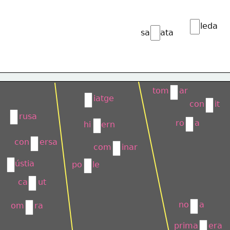
leda
sa    ata
tom    ar
 iatge
con    it
rusa
ro    a
hi    ern
con    ersa
com    inar
ústia
po    le
ca    ut
no    a
om    ra
prima    era