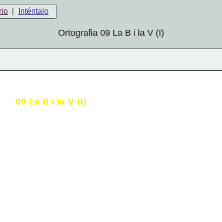
rio
|
Inténtalo
Ortografia 09 La B i la V (I)
ORTOGRAFIA
09 La B i la V (I)
CEIP COVALTA - Albaida