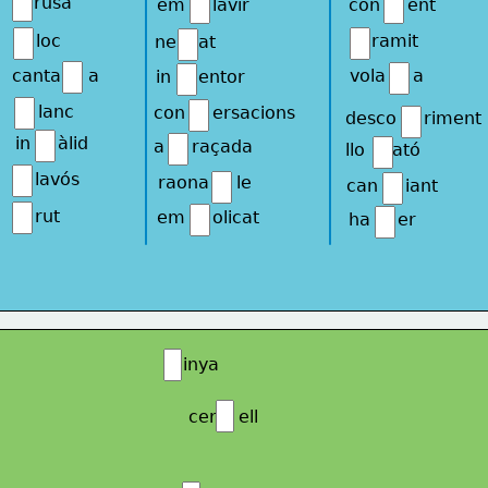
rusa
em     lavir
con     ent
loc
ramit
ne    at
canta     a
vola     a
in     entor
lanc
con     ersacions
desco     riment
in     àlid
a     raçada
llo     ató
lavós
raona     le
can     iant
rut
em     olicat
ha     er
    inya
cer    ell