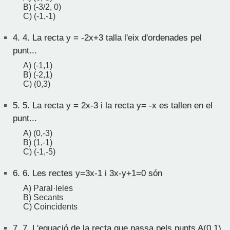
B) (-3/2, 0)
C) (-1,-1)
4.
4. La recta y = -2x+3 talla l'eix d'ordenades pel
punt...
A) (-1,1)
B) (-2,1)
C) (0,3)
5.
5. La recta y = 2x-3 i la recta y= -x es tallen en el
punt...
A) (0,-3)
B) (1,-1)
C) (-1,-5)
6.
6. Les rectes y=3x-1 i 3x-y+1=0 són
A) Paral·leles
B) Secants
C) Coincidents
7.
7. L'equació de la recta que passa pels punts A(0,1)