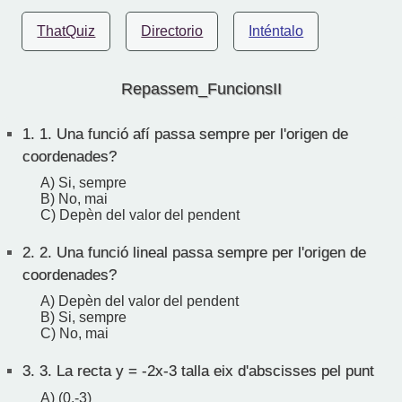
ThatQuiz
Directorio
Inténtalo
Repassem_FuncionsII
1.
1. Una funció afí passa sempre per l'origen de
coordenades?
A) Si, sempre
B) No, mai
C) Depèn del valor del pendent
2.
2. Una funció lineal passa sempre per l'origen de
coordenades?
A) Depèn del valor del pendent
B) Si, sempre
C) No, mai
3.
3. La recta y = -2x-3 talla eix d'abscisses pel punt
A) (0,-3)