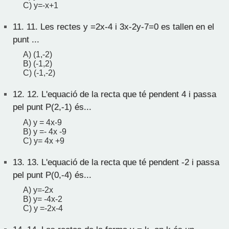
C) y=-x+1
11.
11. Les rectes y =2x-4 i 3x-2y-7=0 es tallen en el
punt ...
A) (1,-2)
B) (-1,2)
C) (-1,-2)
12.
12. L'equació de la recta que té pendent 4 i passa
pel punt P(2,-1) és...
A) y = 4x-9
B) y =- 4x -9
C) y= 4x +9
13.
13. L'equació de la recta que té pendent -2 i passa
pel punt P(0,-4) és...
A) y=-2x
B) y= -4x-2
C) y =-2x-4