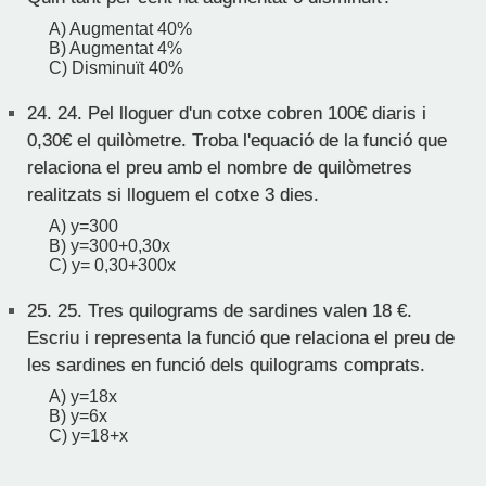
A) Augmentat 40%
B) Augmentat 4%
C) Disminuït 40%
24.
24. Pel lloguer d'un cotxe cobren 100€ diaris i
0,30€ el quilòmetre. Troba l'equació de la funció que
relaciona el preu amb el nombre de quilòmetres
realitzats si lloguem el cotxe 3 dies.
A) y=300
B) y=300+0,30x
C) y= 0,30+300x
25.
25. Tres quilograms de sardines valen 18 €.
Escriu i representa la funció que relaciona el preu de
les sardines en funció dels quilograms comprats.
A) y=18x
B) y=6x
C) y=18+x