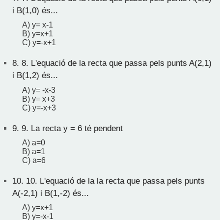
i B(1,0) és...
A) y= x-1
B) y=x+1
C) y=-x+1
8.
8. L'equació de la recta que passa pels punts A(2,1)
i B(1,2) és...
A) y= -x-3
B) y= x+3
C) y=-x+3
9.
9. La recta y = 6 té pendent
A) a=0
B) a=1
C) a=6
10.
10. L'equació de la la recta que passa pels punts
A(-2,1) i B(1,-2) és...
A) y=x+1
B) y=-x-1