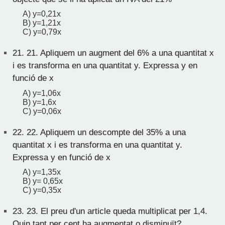
A) y=0,21x
B) y=1,21x
C) y=0,79x
21.
21. Apliquem un augment del 6% a una quantitat x
i es transforma en una quantitat y. Expressa y en
funció de x
A) y=1,06x
B) y=1,6x
C) y=0,06x
22.
22. Apliquem un descompte del 35% a una
quantitat x i es transforma en una quantitat y.
Expressa y en funció de x
A) y=1,35x
B) y= 0,65x
C) y=0,35x
23.
23. El preu d'un article queda multiplicat per 1,4.
Quin tant per cent ha augmentat o disminuït?