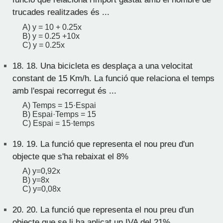
trucades realitzades és ...
A) y = 10 + 0.25x
B) y = 0.25 +10x
C) y = 0.25x
18.
18. Una bicicleta es desplaça a una velocitat
constant de 15 Km/h. La funció que relaciona el temps
amb l'espai recorregut és ...
A) Temps = 15·Espai
B) Espai·Temps = 15
C) Espai = 15·temps
19.
19. La funció que representa el nou preu d'un
objecte que s'ha rebaixat el 8%
A) y=0,92x
B) y=8x
C) y=0,08x
20.
20. La funció que representa el nou preu d'un
objecte que se li ha aplicat un IVA del 21%