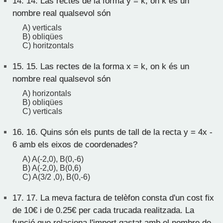
14.
14. Las rectes de la forma y = k, on k és un
nombre real qualsevol són
A) verticals
B) obliqües
C) horitzontals
15.
15. Las rectes de la forma x = k, on k és un
nombre real qualsevol són
A) horizontals
B) obliqües
C) verticals
16.
16. Quins són els punts de tall de la recta y = 4x -
6 amb els eixos de coordenades?
A) A(-2,0), B(0,-6)
B) A(-2,0), B(0,6)
C) A(3/2 ,0), B(0,-6)
17.
17. La meva factura de telèfon consta d'un cost fix
de 10€ i de 0.25€ per cada trucada realitzada. La
funció que relaciona l'import gastat amb el nombre de