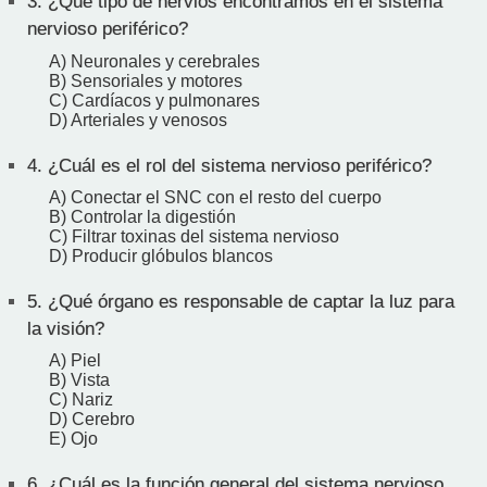
3.
¿Qué tipo de nervios encontramos en el sistema
nervioso periférico?
A) Neuronales y cerebrales
B) Sensoriales y motores
C) Cardíacos y pulmonares
D) Arteriales y venosos
4.
¿Cuál es el rol del sistema nervioso periférico?
A) Conectar el SNC con el resto del cuerpo
B) Controlar la digestión
C) Filtrar toxinas del sistema nervioso
D) Producir glóbulos blancos
5.
¿Qué órgano es responsable de captar la luz para
la visión?
A) Piel
B) Vista
C) Nariz
D) Cerebro
E) Ojo
6.
¿Cuál es la función general del sistema nervioso