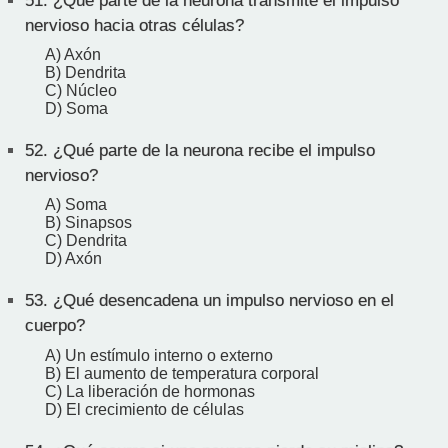
51.
¿Qué parte de la neurona transmite el impulso
nervioso hacia otras células?
A) Axón
B) Dendrita
C) Núcleo
D) Soma
52.
¿Qué parte de la neurona recibe el impulso
nervioso?
A) Soma
B) Sinapsos
C) Dendrita
D) Axón
53.
¿Qué desencadena un impulso nervioso en el
cuerpo?
A) Un estímulo interno o externo
B) El aumento de temperatura corporal
C) La liberación de hormonas
D) El crecimiento de células