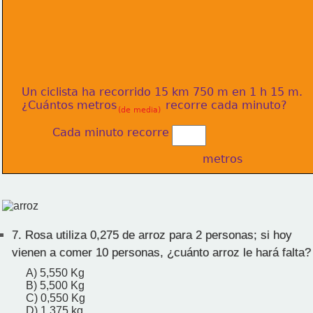
Un ciclista ha recorrido 15 km 750 m en 1 h 15 m.
¿Cuántos metros              recorre cada minuto?
(de media)
Cada minuto recorre            
                                           metros
7.
Rosa utiliza 0,275 de arroz para 2 personas; si hoy
vienen a comer 10 personas, ¿cuánto arroz le hará falta?
A) 5,550 Kg
B) 5,500 Kg
C) 0,550 Kg
D) 1,375 kg