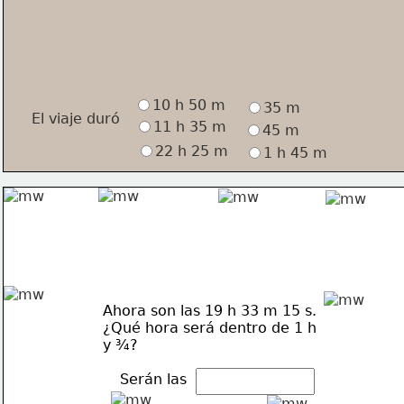
10 h 50 m
35 m
El viaje duró 
11 h 35 m
45 m
22 h 25 m
1 h 45 m
Ahora son las 19 h 33 m 15 s.
¿Qué hora será dentro de 1 h 
y ¾?
Serán las