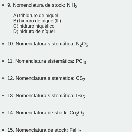
9.
Nomenclatura de stock: NiH
3
A) trihidruro de níquel
B) hidruro de níquel(III)
C) hidruro niquélico
D) hidruro de níquel
10.
Nomenclatura sistemática: N
O
2
5
11.
Nomenclatura sistemática: PCl
3
12.
Nomenclatura sistemática: CS
2
13.
Nomenclatura sistemática: IBr
5
14.
Nomenclatura de stock: Co
O
2
3
15.
Nomenclatura de stock: FeH
2