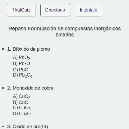
ThatQuiz
Directorio
Inténtalo
Repaso Formulación de compuestos inorgánicos
binarios
1.
Dióxido de plomo
A) PbO
2
B) Pb
O
2
C) PbO
D) Pb
O
2
4
2.
Monóxido de cobre
A) CuO
2
B) CuO
C) CuO
3
D) Cu
O
2
3.
Óxido de oro(III)