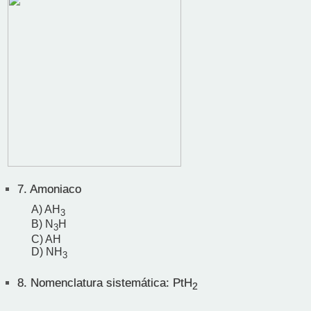
7.
Amoniaco
A) AH
3
B) N
H
3
C) AH
D) NH
3
8.
Nomenclatura sistemática: PtH
2