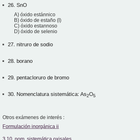
26.
SnO
A) óxido estánnico
B) óxido de estaño (I)
C) óxido estannoso
D) óxido de selenio
27.
nitruro de sodio
28.
borano
29.
pentacloruro de bromo
30.
Nomenclatura sistemática: As
O
2
5
Otros exámenes de interés :
Formulación inorgánica ii
3.10. nom. sistemática oxisales