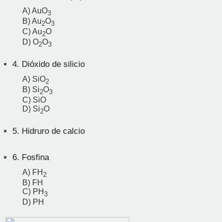
A) AuO
3
B) Au
O
2
3
C) Au
O
2
D) O
O
2
3
4.
Dióxido de silicio
A) SiO
2
B) Si
O
2
3
C) SiO
D) Si
O
2
5.
Hidruro de calcio
6.
Fosfina
A) FH
2
B) FH
C) PH
3
D) PH