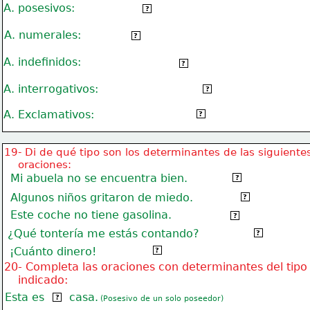
A. posesivos:
Indican posesión o pertenencia.
?
A. numerales:
Indican número u orden.
?
A. indefinidos:
Indican cantidad pero sin expresar exactitud.
?
A. interrogativos:
Acompañan al nombre en oraciones interrogativas
?
A. Exclamativos:
Acompañan al nombre en oraciones exclamativas.
?
19- Di de qué tipo son los determinantes de las siguiente
    oraciones:
Mi abuela no se encuentra bien.
Adjetivo posesivo
?
Algunos niños gritaron de miedo.
Adjetivo indefinido
?
Este coche no tiene gasolina.
Adjetivo demostrativo
?
¿Qué tontería me estás contando?
Adjetivo interrogativ
?
Adjetivo exclamativo
¡Cuánto dinero!
?
20- Completa las oraciones con determinantes del tipo
    indicado:
Esta es
casa.
mi
?
(Posesivo de un solo poseedor)