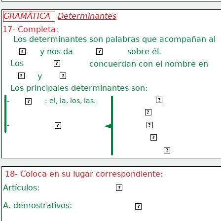
GRAMÁTICA   
Determinantes
17- Completa:
    Los determinantes son palabras que acompañan al
y nos da                      sobre él.
nombre
información
?
?
   Los
determinantes
concuerdan con el nombre en
?
género
y
número.
?
?
   Los principales determinantes son:
-
: el, la, los, las.
1- Adjetivos demostrativos
?
Artículos
?
2- Adjetivos posesivos
?
◄
-
3- Adjetivos numerales
Adjetivos determinativos:
?
?
4- Adjetivos indefinidos
?
5- A. interrogativos y exclamativos
?
18- Coloca en su lugar correspondiente:
Artículos:
Acompaña al nombre de seres u objetos conocidos.
?
Indican la proximidad o lejanía en relación
A. demostrativos:
?
a la persona que habla.