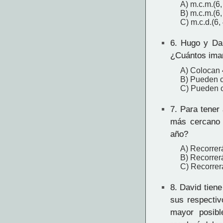
A) m.c.m.(6,
B) m.c.m.(6,
C) m.c.d.(6,
6.
Hugo y Dani
¿Cuántos ima
A) Colocan 
B) Pueden c
C) Pueden c
7.
Para tener 
más cercano 
año?
A) Recorrer
B) Recorre
C) Recorre
8.
David tiene 
sus respecti
mayor posibl