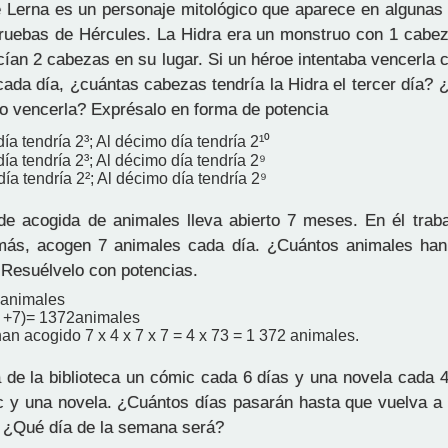
 Lerna es un personaje mitológico que aparece en algunas 
pruebas de Hércules. La Hidra era un monstruo con 1 cabeza
cían 2 cabezas en su lugar. Si un héroe intentaba vencerla 
ada día, ¿cuántas cabezas tendría la Hidra el tercer día? 
do vencerla? Exprésalo en forma de potencia
día tendría 2³; Al décimo día tendría 2¹⁰
 día tendría 2³; Al décimo día tendría 2⁹
 día tendría 2²; Al décimo día tendría 2⁹
e acogida de animales lleva abierto 7 meses. En él traba
ás, acogen 7 animales cada día. ¿Cuántos animales han
 Resuélvelo con potencias.
 animales
 7 +7)= 1372animales
han acogido 7 x 4 x 7 x 7 = 4 x 73 = 1 372 animales.
de la biblioteca un cómic cada 6 días y una novela cada 4
 y una novela. ¿Cuántos días pasarán hasta que vuelva a
 ¿Qué día de la semana será?