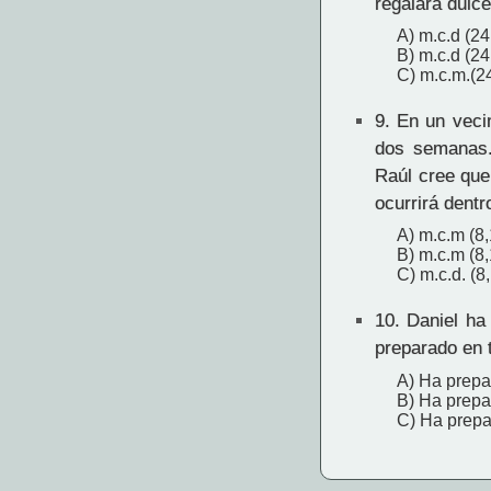
regalará dulc
A) m.c.d (24
B) m.c.d (24
C) m.c.m.(2
9.
En un vecin
dos semanas.
Raúl cree que
ocurrirá dent
A) m.c.m (8,
B) m.c.m (8,
C) m.c.d. (8
10.
Daniel ha 
preparado en 
A) Ha prepar
B) Ha prepar
C) Ha prepa