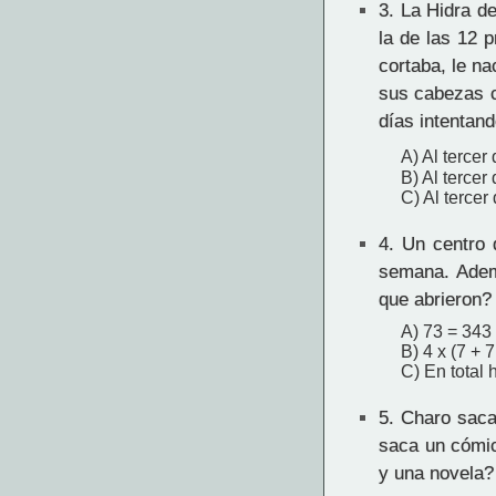
3.
La Hidra de
la de las 12 
cortaba, le na
sus cabezas c
días intentan
A) Al tercer 
B) Al tercer
C) Al tercer
4.
Un centro d
semana. Adem
que abrieron?
A) 73 = 343
B) 4 x (7 +
C) En total 
5.
Charo saca 
saca un cómic
y una novela?