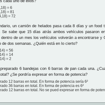
es cada uno de ellos?
,18) = 6
,18) = 81
4,18) = 72
dario, un camión de helados pasa cada 8 días y un food 
 Se sabe que 15 días atrás ambos vehículos pasaron en
 dentro de un mes los vehículos volverán a encontrarse y 
ro de dos semanas. ¿Quién está en lo cierto?
14) = 56
14) = 14
,14) = 2
preparado 6 bandejas con 6 barras de pan cada una. ¿Cu
total? ¿Se pordría expresar en forma de potencia?
ado 12 barras en total. En forma de potencia sería 6²
ado 36 barras en total. En forma de potencia es 6²
rado 12 barras en total. No se pued expresar en forma de poten