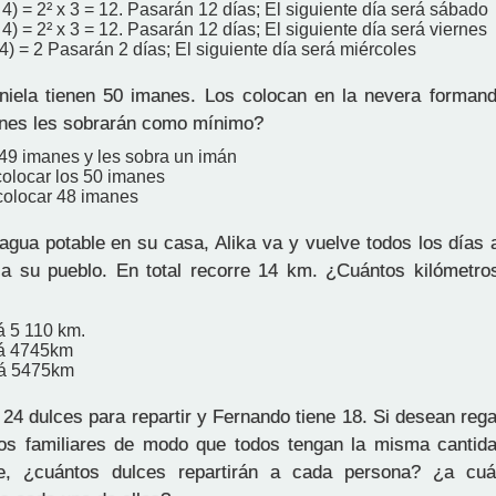
 4) = 2² x 3 = 12. Pasarán 12 días; El siguiente día será sábado
 4) = 2² x 3 = 12. Pasarán 12 días; El siguiente día será viernes
 4) = 2 Pasarán 2 días; El siguiente día será miércoles
ela tienen 50 imanes. Los colocan en la nevera formand
nes les sobrarán como mínimo?
49 imanes y les sobra un imán
olocar los 50 imanes
olocar 48 imanes
agua potable en su casa, Alika va y vuelve todos los días 
a su pueblo. En total recorre 14 km. ¿Cuántos kilómetro
á 5 110 km.
rá 4745km
rá 5475km
24 dulces para repartir y Fernando tiene 18. Si desean rega
vos familiares de modo que todos tengan la misma cantid
e, ¿cuántos dulces repartirán a cada persona? ¿a cuán