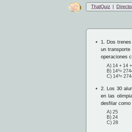
ThatQuiz
|
Directo
1.
Dos trenes 
un transporte
operaciones c
A) 14 + 14 
B) 14³= 27
C) 14³= 274
2.
Los 30 alum
en las olimpi
desfilar com
A) 25
B) 24
C) 28