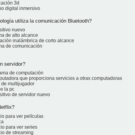
cación 3d
o digital inmersivo
logía utiliza la comunicación Bluetooth?
sitivo nuevo
ma de alto alcance
ción inalámbrica de corto alcance
ma de comunicación
n servidor?
rama de computación
utadora que proporciona servicios a otras computadoras
 de multijugador
e la pc
sitivo de servidor nuevo
tflix?
io para ver películas
ca
io para ver series
cio de streaming