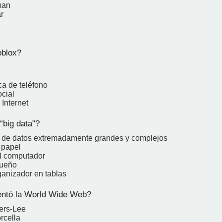
man
r
blox?
a de teléfono
ocial
Internet
“big data”?
 de datos extremadamente grandes y complejos
 papel
l computador
queño
ganizador en tablas
ntó la World Wide Web?
ers-Lee
rcella