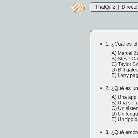
ThatQuiz
|
Directo
1.
¿Cuál es el
A) Marcel Z
B) Steve C
C) Taylor Sw
D) Bill gate
E) Larry pa
2.
¿Qué es un 
A) Una app
B) Una secu
C) Un siste
D) Un lengu
E) Un tipo d
3.
¿Qué empres