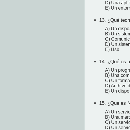
D) Una apli
E) Un entorn
13.
¿Qué tecno
A) Un dispo
B) Un siste
C) Comunica
D) Un siste
E) Usb
14.
¿Qué es u
A) Un prog
B) Una comp
C) Un forma
D) Archivo d
E) Un dispo
15.
¿Que es Ne
A) Un servic
B) Una mar
C) Un servic
D) Un servi