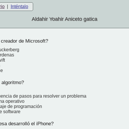
rio
|
Inténtalo
Aldahir Yoahir Aniceto gatica
 creador de Microsoft?
uckerberg
ardenas
ift
s
ge
algoritmo?
encia de pasos para resolver un problema
ma operativo
aje de programación
e software
a desarrolló el iPhone?