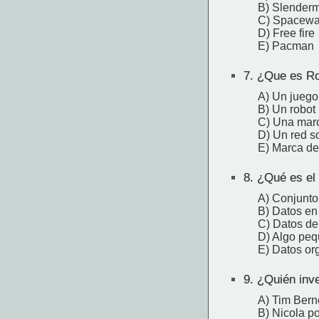
B) Slender
C) Spacewa
D) Free fire
E) Pacman
7.
¿Que es Ro
A) Un juego
B) Un robot
C) Una marc
D) Un red s
E) Marca de 
8.
¿Qué es el 
A) Conjunto
B) Datos en
C) Datos de
D) Algo pe
E) Datos or
9.
¿Quién inve
A) Tim Bern
B) Nicola po