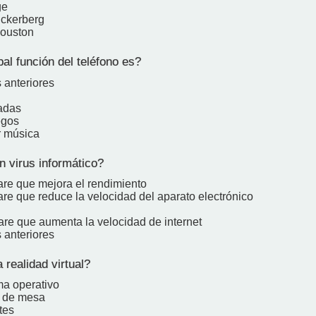
ge
uckerberg
Houston
al función del teléfono es?
 anteriores
adas
egos
r música
 virus informático?
are que mejora el rendimiento
re que reduce la velocidad del aparato electrónico
are que aumenta la velocidad de internet
 anteriores
realidad virtual?
ma operativo
o de mesa
tes