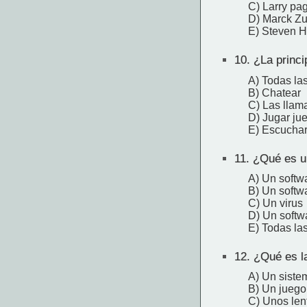
C) Larry pa
D) Marck Z
E) Steven 
10.
¿La princip
A) Todas las
B) Chatear
C) Las llam
D) Jugar ju
E) Escucha
11.
¿Qué es un
A) Un softw
B) Un softwa
C) Un virus
D) Un softw
E) Todas las
12.
¿Qué es la 
A) Un siste
B) Un jueg
C) Unos len