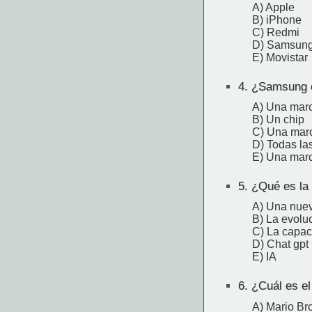
A) Apple
B) iPhone
C) Redmi
D) Samsun
E) Movistar
4.
¿Samsung 
A) Una marc
B) Un chip
C) Una marc
D) Todas las
E) Una mar
5.
¿Qué es la i
A) Una nuev
B) La evoluc
C) La capac
D) Chat gpt
E) IA
6.
¿Cuál es el 
A) Mario Br