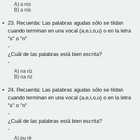
A) a nis
B) a nís
23.
Recuerda: Las palabras agudas sólo se tildan
cuando terminan en una vocal (a,e,i,o,u) o en la letra
"s" o "n"
-
¿Cuál de las palabras está bien escrita?
-
A) na ríz
B) na riz
24.
Recuerda: Las palabras agudas sólo se tildan
cuando terminan en una vocal (a,e,i,o,u) o en la letra
"s" o "n"
-
¿Cuál de las palabras está bien escrita?
-
A) pu ré