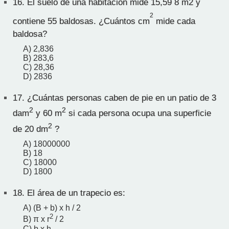
16.
El suelo de una habitación mide 15,59 8 m2 y
2
contiene 55 baldosas. ¿Cuántos cm
mide cada
baldosa?
A) 2,836
B) 283,6
C) 28,36
D) 2836
17.
¿Cuántas personas caben de pie en un patio de 3
2
2
dam
y 60 m
si cada persona ocupa una superficie
2
de 20 dm
?
A) 18000000
B) 18
C) 18000
D) 1800
18.
El área de un trapecio es:
A) (B + b) x h / 2
2
B) π x r
/ 2
C) b x h