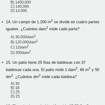
B) 1400.000
C) 140.000
D) 14.000
2
14.
Un campo de 1.200 m
se divide en cuatro partes
2
iguales. ¿Cuántos dam
mide cada parte?
2
A) 30.000dam
2
B) 120.000dam
2
C) 12dam
2
D) 300dam
15.
Un patio tiene 25 filas de baldosas con 37
2
2
baldosas cada una. El patio mide 1 dam
, 66 m
y 50
2.
2
dm
¿Cuántos dm
mide cada baldosa?
A) 30
B) 18
C) 25
D) 15