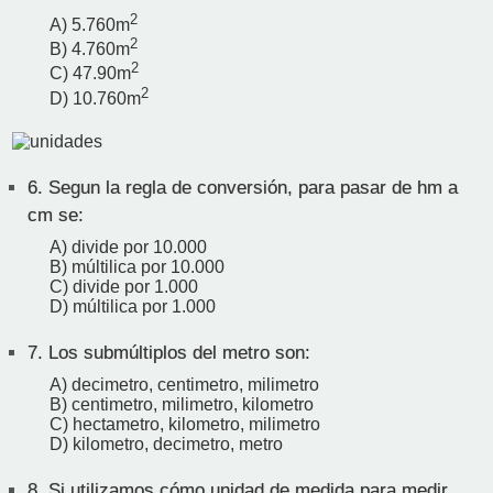
2
A) 5.760m
2
B) 4.760m
2
C) 47.90m
2
D) 10.760m
6.
Segun la regla de conversión, para pasar de hm a
cm se:
A) divide por 10.000
B) múltilica por 10.000
C) divide por 1.000
D) múltilica por 1.000
7.
Los submúltiplos del metro son:
A) decimetro, centimetro, milimetro
B) centimetro, milimetro, kilometro
C) hectametro, kilometro, milimetro
D) kilometro, decimetro, metro
8.
Si utilizamos cómo unidad de medida para medir