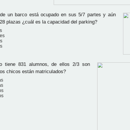
de un barco está ocupado en sus 5/7 partes y aún
 28 plazas ¿cuál es la capacidad del parking?
s
hes
s
s
to tiene 831 alumnos, de ellos 2/3 son
os chicos están matriculados?
as
as
os
os