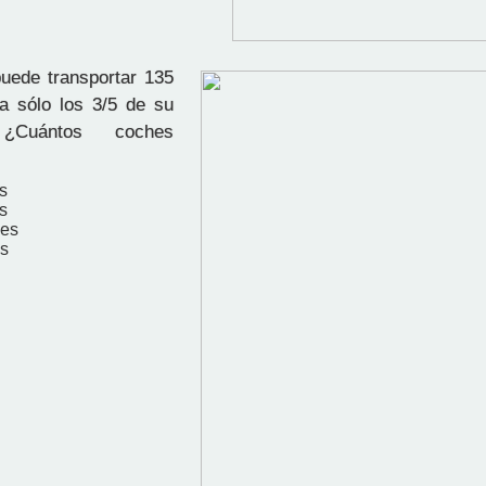
uede transportar 135
a sólo los 3/5 de su
 ¿Cuántos coches
s
s
hes
s