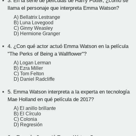
3.
En la serie de películas de Harry Potter, ¿cómo se
llama el personaje que interpreta Emma Watson?
A) Bellatrix Lestrange
B) Luna Lovegood
C) Ginny Weasley
D) Hermione Granger
4.
¿Con qué actor actuó Emma Watson en la película
"The Perks of Being a Wallflower"?
A) Logan Lerman
B) Ezra Miller
C) Tom Felton
D) Daniel Radcliffe
5.
Emma Watson interpreta a la experta en tecnología
Mae Holland en qué película de 2017?
A) El anillo brillante
B) El Círculo
C) Colonia
D) Regresión