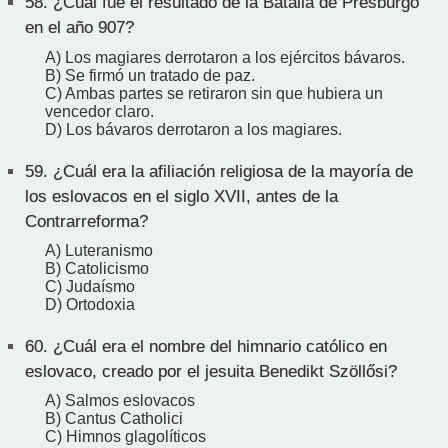
58.
¿Cuál fue el resultado de la Batalla de Presburgo
en el año 907?
A) Los magiares derrotaron a los ejércitos bávaros.
B) Se firmó un tratado de paz.
C) Ambas partes se retiraron sin que hubiera un
vencedor claro.
D) Los bávaros derrotaron a los magiares.
59.
¿Cuál era la afiliación religiosa de la mayoría de
los eslovacos en el siglo XVII, antes de la
Contrarreforma?
A) Luteranismo
B) Catolicismo
C) Judaísmo
D) Ortodoxia
60.
¿Cuál era el nombre del himnario católico en
eslovaco, creado por el jesuita Benedikt Szöllősi?
A) Salmos eslovacos
B) Cantus Catholici
C) Himnos glagolíticos