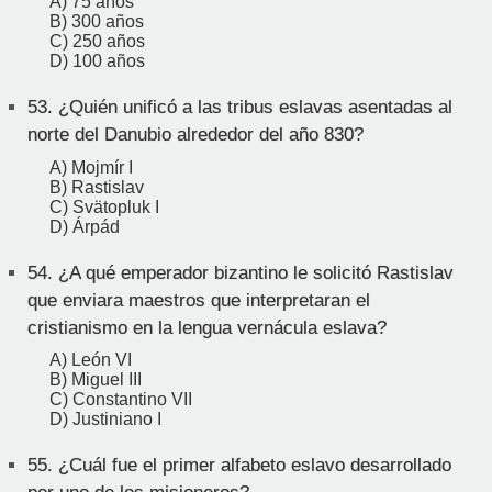
A) 75 años
B) 300 años
C) 250 años
D) 100 años
53.
¿Quién unificó a las tribus eslavas asentadas al
norte del Danubio alrededor del año 830?
A) Mojmír I
B) Rastislav
C) Svätopluk I
D) Árpád
54.
¿A qué emperador bizantino le solicitó Rastislav
que enviara maestros que interpretaran el
cristianismo en la lengua vernácula eslava?
A) León VI
B) Miguel III
C) Constantino VII
D) Justiniano I
55.
¿Cuál fue el primer alfabeto eslavo desarrollado