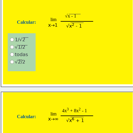
√x - 1
lim
Calcular:
x→1
2
√x
 - 1
1/√2
√1/2
todas
√2/2
3
2
4x
 + 8x
 - 1
lim
Calcular:
x→∞
6
√x
 + 1