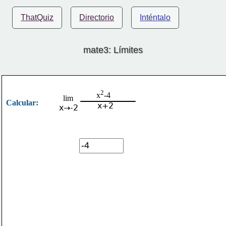
ThatQuiz
Directorio
Inténtalo
mate3: Límites
2
x
-4
lim
Calcular:
x+2
x→-2