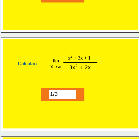
2
x
 + 3x + 1
lim
Calcular:
x→∞
2
3x
 + 2x