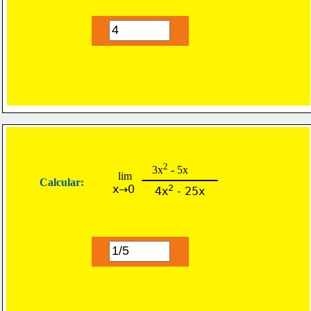
2
3x
 - 5x
lim
Calcular:
x→0
2
4x
 - 25x