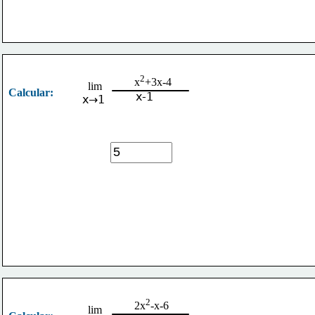
2
x
+3x-4
lim
Calcular:
x-1
x→1
2
2x
-x-6
lim