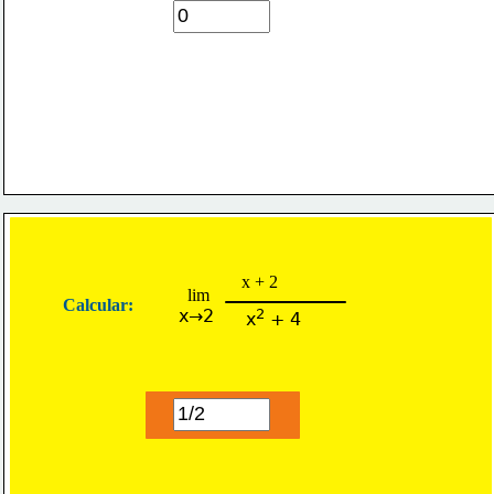
x + 2
lim
Calcular:
x→2
2
x
 + 4