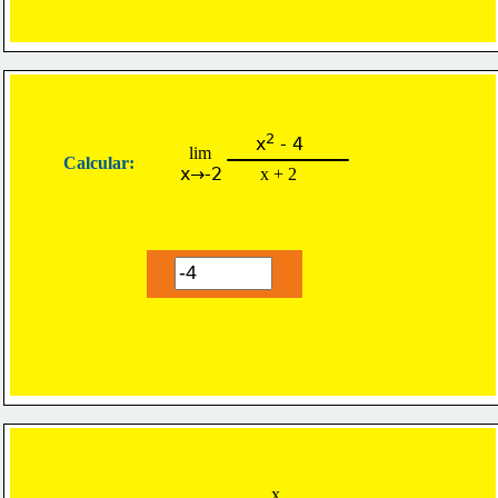
2
x
 - 4
lim
Calcular:
x→-2
x + 2
x