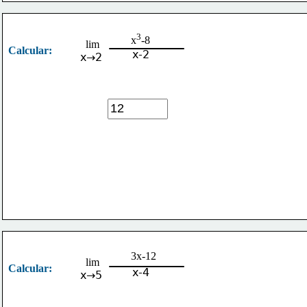
3
x
-8
lim
Calcular:
x-2
x→2
3x-12
lim
Calcular:
x-4
x→5