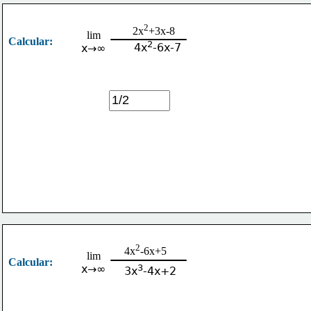
2
2x
+3x-8
lim
Calcular:
2
4x
-6x-7
x→∞
2
4x
-6x+5
lim
Calcular:
x→∞
3
3x
-4x+2