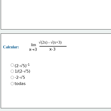
√(2x) - √(x+3)
lim
Calcular:
x-3
x→3
-1
(2-√5)
1/(2-√5)
-2-√5
todas