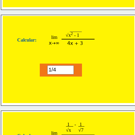
2
√x
 - 1
lim
Calcular:
x→∞
4x + 3
 1   
 -  
 1  
√x      √7
lim