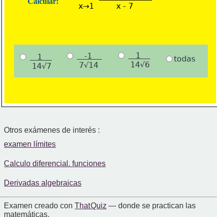
Calcular:
x→1
x - 7
   1    
   -1    
   1    
todas
      14√6
      7√14
      14√7
Otros exámenes de interés :
examen límites
Calculo diferencial. funciones
Derivadas algebraicas
Examen creado con
That Quiz
— donde se practican las
matemáticas.