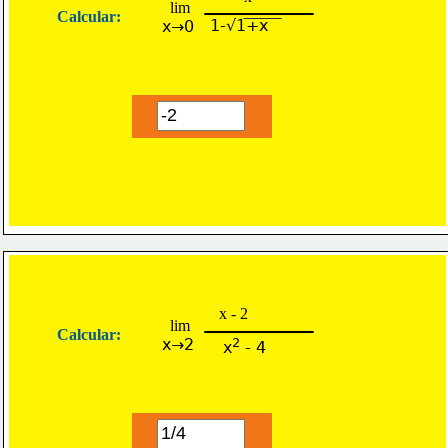
lim
Calcular:
1-√1+x
x→0
x - 2
lim
Calcular:
x→2
2
x
 - 4