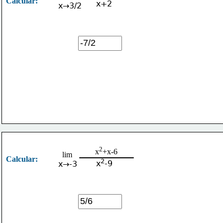
Calcular:
x+2
x→3/2
2
x
+x-6
lim
Calcular:
2
x
-9
x→-3