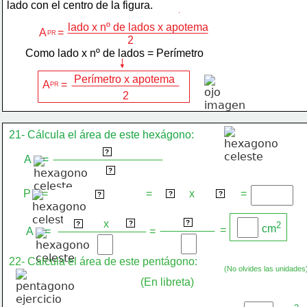
lado con el centro de la figura.
lado x nº de lados x apotema
A    =
PR
2
Como lado x nº de lados = Perímetro
Perímetro x apotema
A    =
PR
2
21- Cálcula el área de este hexágono:
Perímetro x apotema
?
A    =
 2 
?
P    =
=
x
=
4 cm
6 lados
lado x nº de lados
?
?
?
2
x
5 cm
120 cm
24 cm
?
?
2
?
cm
=
A    =
=
22- Calcula el área de este pentágono:
(No olvides las unidades
(En libreta)