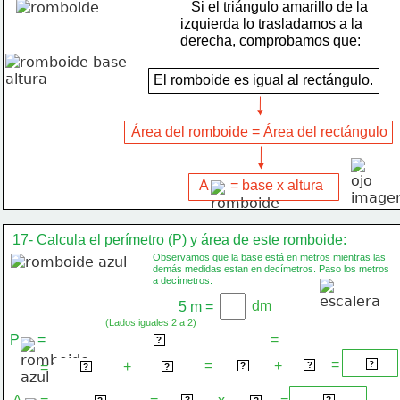
   Si el triángulo amarillo de la
izquierda lo trasladamos a la
derecha, comprobamos que:
    El romboide es igual al rectángulo.
Área del romboide = Área del rectángulo
A      = base x altura
17- Calcula el perímetro (P) y área de este romboide:
Observamos que la base está en metros mientras las
demás medidas estan en decímetros. Paso los metros
a decímetros.
dm
5 m =
(Lados iguales 2 a 2)
P     =
=
Lado mayor x 2 + lado menor x 2
?
=
164 dm
=
+
64 dm
+
100 dm
?
=
50 dm x 2
32 dm x 2
?
?
?
?
2
?
?