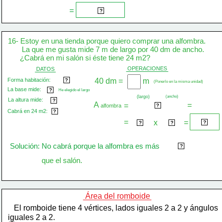
2 
=
 1.500 cm
?
16- Estoy en una tienda porque quiero comprar una alfombra.
       La que me gusta mide 7 m de largo por 40 dm de ancho.
      ¿Cabrá en mi salón si éste tiene 24 m2?
OPERACIONES
DATOS
Forma habitación:
40 dm =
m
rectángulo
?
(Ponerlo en la misma unidad)
La base mide:
 7 m 
?
He elegido el largo
(ancho)
(largo)
La altura mide:
40 dm
?
A
=
=
 base  x altura
alfombra
?
Cabrá en 24 m2:
 ¿? 
?
2
=
x
=
 7 m 
 4 m 
28 m
?
?
?
Solución: No cabrá porque la alfombra es más
 grande 
?
que el salón.
Área del romboide
   El romboide tiene 4 vértices, lados iguales 2 a 2 y ángulos
iguales 2 a 2.