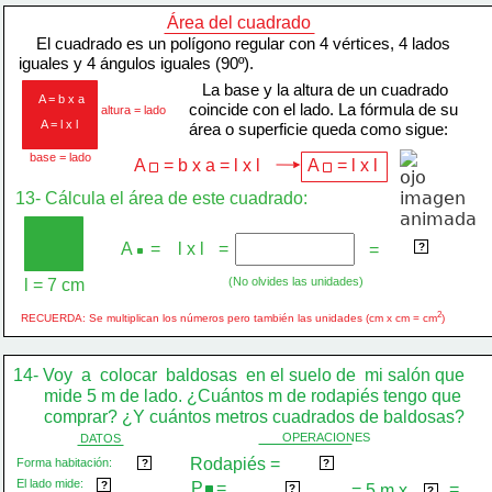
Área del cuadrado
    El cuadrado es un polígono regular con 4 vértices, 4 lados
iguales y 4 ángulos iguales (90º).
   La base y la altura de un cuadrado
A = b x a
coincide con el lado. La fórmula de su
altura = lado
A = l x l
área o superficie queda como sigue:
base = lado
A    = b x a = l x l
A    = l x l
13- Cálcula el área de este cuadrado:
2
A    =
 l x l 
=
49 cm
=
?
(No olvides las unidades)
l = 7 cm
2
RECUERDA: Se multiplican los números pero también las unidades (cm x cm = cm
)
14- Voy  a  colocar  baldosas  en el suelo de  mi salón que
       mide 5 m de lado. ¿Cuántos m de rodapiés tengo que
       comprar? ¿Y cuántos metros cuadrados de baldosas?
OPERACIONES
DATOS
Rodapiés =
 Perímetro 
Forma habitación:
cuadrada
?
?
El lado mide:
 5 m 
P   =
?
 lado x 4 lados 
=
= 5 m x
 4 
?
?