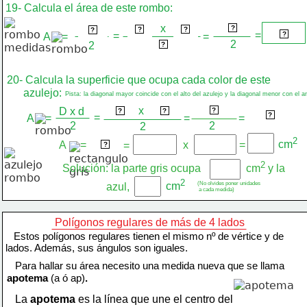
19- Calcula el área de este rombo:
2
x
40 cm
8 cm
5 cm
?
D x d 
?
?
?
2
=
20 cm
=
?
A    =
=
2
2
2
?
20- Calcula la superficie que ocupa cada color de este
      azulejo:
Pista: la diagonal mayor coincide con el alto del azulejo y la diagonal menor con el a
2
x
D x d
30 cm
20 cm
600 cm
?
?
?
2
300 cm
?
=
A    =
=
=
2
2
2
2
cm
A     =
b x a
x
=
=
?
2
Solución: la parte gris ocupa
cm
 y la
2
(No olvides poner unidades
cm
azul,
 a cada medida)
Polígonos regulares de más de 4 lados
   Estos polígonos regulares tienen el mismo nº de vértice y de
lados. Además, sus ángulos son iguales.
   Para hallar su área necesito una medida nueva que se llama
apotema 
(a ó ap)
.
   La 
apotema
 es la línea que une el centro del