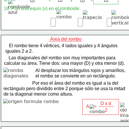
A     =
=
50 dm
x
=
base x altura
28 dm
1.400 dm
?
?
18- Pon una equis (x) en el romboide:
Área del rombo
   El rombo tiene 4 vértices, 4 lados iguales y 4 ángulos
iguales 2 a 2.
    Las diagonales del rombo son muy importantes para
calcular su área. Tiene dos: una mayor (D) y otra menor (d).
Al desplazar los triángulos rojos y amarillos,
el rombo se convierte en un rectángulo.
                         Por eso el área del rombo es igual a la del
rectángulo pero dividido entre 2 porque sólo se usa la mitad
de la diagonal menor como altura.
D x d
A    =
2