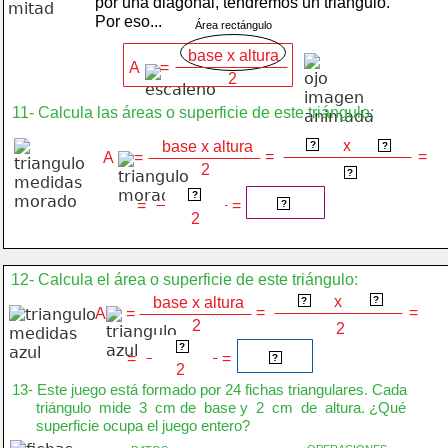
por una diagonal, tendremos un triángulo.
Por eso...
Área rectángulo
base x altura
A     = 
2
11- Calcula las áreas o superficie de este triángulo:
 4 cm 
x
base x altura
 7 cm 
?
?
=
=
A     = 
2
 2 
?
2 
 28 cm
?
2 
=
=
 14 cm
?
2
12- Calcula el área o superficie de este triángulo:
 6 dm 
 7 dm 
x
base x altura
?
?
=
=
A     = 
2
 2 
2 
 42 dm
?
2
=
=
 21 dm
?
2
13- Este juego está formado por 24 fichas triangulares. Cada
      triángulo  mide  3  cm de  base y  2  cm  de  altura. ¿Qué
      superficie ocupa el juego entero?