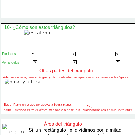
10- ¿Cómo son estos triángulos?
Por lados
Escaleno
Equilátero
Isósceles
?
?
?
Rectángulo
Acutángulo
Obtusángulo
Por ángulos
?
?
?
 Otras partes del triángulo
Además de lado, vértice, ángulo y diagonal debemos aprender otras partes de las figuras.
Base: Parte en la que se apoya la figura plana.
Altura: Distancia entre el vértice mas alto y la base (o su prolongación) en ángulo recto (90º).
Área del triángulo
Si  un  rectángulo  lo  dividimos por la mitad,