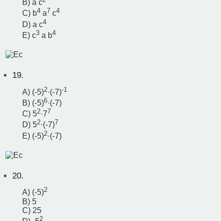
B) a c
4
7
4
C) b
a
c
4
D) a c
3
4
E) c
a b
19.
2
-1
A) (-5)
·(-7)
6
B) (-5)
·(-7)
2
7
C) 5
·7
2
7
D) 5
·(-7)
2
E) (-5)
·(-7)
20.
2
A) (-5)
B) 5
C) 25
2