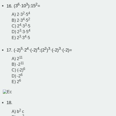
6
3
2
16.
(3
·10
):15
=
2
4
A) 2·3
·5
4
2
B) 2·3
·5
4
3
C) 2
·3
·5
3
4
D) 2
·3·5
3
4
E) 2
·3
·5
5
4
4
2
3
3
17.
(-2)
·2
·(-2)
:(2
)
·(-2)
·(-2)=
11
A) 2
11
B) -2
6
C) (-2)
6
D) -2
6
E) 2
18.
2
A) b
c
2