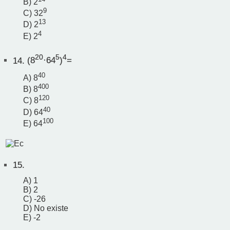
B) 2
9
C) 32
13
D) 2
4
E) 2
20
5
4
14.
(8
·64
)
=
40
A) 8
400
B) 8
120
C) 8
40
D) 64
100
E) 64
15.
A) 1
B) 2
C) -26
D) No existe
E) -2