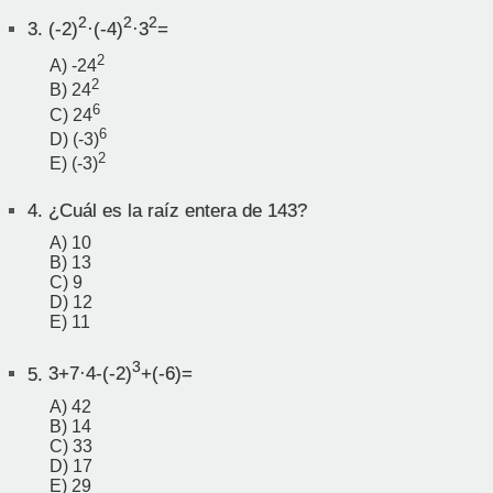
2
2
2
3.
(-2)
·(-4)
·3
=
2
A) -24
2
B) 24
6
C) 24
6
D) (-3)
2
E) (-3)
4.
¿Cuál es la raíz entera de 143?
A) 10
B) 13
C) 9
D) 12
E) 11
3
5.
3+7·4-(-2)
+(-6)=
A) 42
B) 14
C) 33
D) 17
E) 29