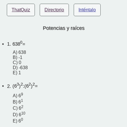
ThatQuiz
Directorio
Inténtalo
Potencias y raíces
0
1.
638
=
A) 638
B) -1
C) 0
D) -638
E) 1
3
2
2
2
2.
(6
)
:(6
)
=
9
A) 6
1
B) 6
2
C) 6
10
D) 6
0
E) 6