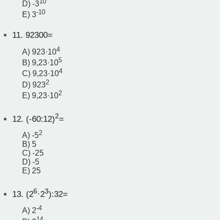
10
D) -3
-10
E) 3
11.
92300=
4
A) 923·10
5
B) 9,23·10
4
C) 9,23·10
2
D) 923
2
E) 9,23·10
2
12.
(-60:12)
=
2
A) -5
B) 5
C) -25
D) -5
E) 25
6
3
13.
(2
·2
):32=
-4
A) 2
14