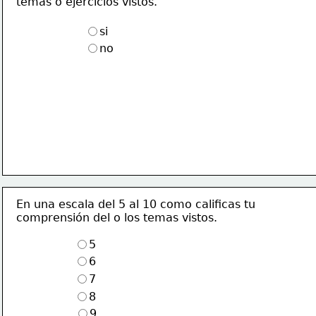
temas o ejercicios vistos.
si
no
En una escala del 5 al 10 como calificas tu 
comprensión del o los temas vistos.
5
6
7
8
9