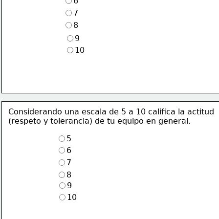
6
7
8
9
10
Considerando una escala de 5 a 10 califica la actitud 
(respeto y tolerancia) de tu equipo en general.
5
6
7
8 
9
10