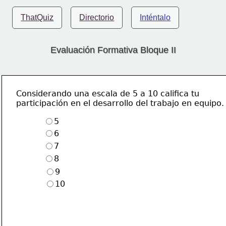
ThatQuiz
Directorio
Inténtalo
Evaluación Formativa Bloque II
Considerando una escala de 5 a 10 califica tu
participación en el desarrollo del trabajo en equipo.
5
6
7
8
9
10